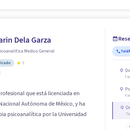
rin Dela Garza
Rese
icoanalitica Medico General
Telé
ficado
5
Di
Fa
Ps
rofesional que está licenciada en
Fa
 Nacional Autónoma de México, y ha
O
ia psicoanalítica por la Universidad
Te