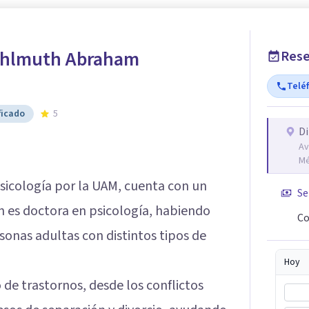
ohlmuth Abraham
Rese
Telé
ficado
5
Di
Av
Mé
psicología por la UAM, cuenta con un
Se
n es doctora en psicología, habiendo
Co
sonas adultas con distintos tipos de
Hoy
 de trastornos, desde los conflictos