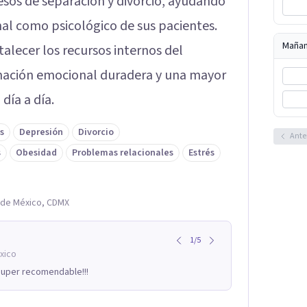
cesos de separación y divorcio, ayudando
al como psicológico de sus pacientes.
Maña
talecer los recursos internos del
mación emocional duradera y una mayor
día a día.
s
Depresión
Divorcio
Ante
s
Obesidad
Problemas relacionales
Estrés
d de México, CDMX
1
/
5
xico
Super recomendable!!!