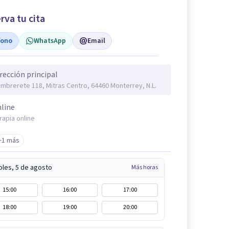
rva tu cita
fono
WhatsApp
Email
rección principal
mbrerete 118, Mitras Centro, 64460 Monterrey, N.L.
line
rapia online
+1 más
oles, 5 de agosto
Más horas
15:00
16:00
17:00
18:00
19:00
20:00