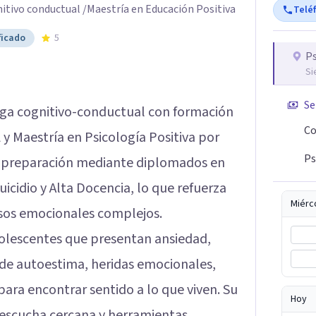
nitivo conductual /Maestría en Educación Positiva
Telé
ficado
5
P
Si
Se
oga cognitivo-conductual con formación
Co
y Maestría en Psicología Positiva por
Ps
 preparación mediante diplomados en
icidio y Alta Docencia, lo que refuerza
Miérc
sos emocionales complejos.
dolescentes que presentan ansiedad,
 de autoestima, heridas emocionales,
 para encontrar sentido a lo que viven. Su
Hoy
 escucha cercana y herramientas