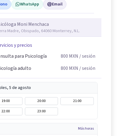
fono
WhatsApp
Email
sicóloga Moni Menchaca
erra Madre, Obispado, 64060 Monterrey, N.L.
rvicios y precios
nsulta para Psicología
800
MXN
/ sesión
icología adulto
800
MXN
/ sesión
oles, 5 de agosto
19:00
20:00
21:00
22:00
23:00
Más horas