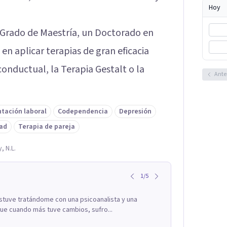
Hoy
n Grado de Maestría, un Doctorado en
 en aplicar terapias de gran eficacia
onductual, la Terapia Gestalt o la
Ante
ntación laboral
Codependencia
Depresión
dad
Terapia de pareja
, N.L.
1
/
5
estuve tratándome con una psicoanalista y una
 fue cuando más tuve cambios, sufro...