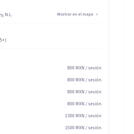
ultos, así como terapia de pareja y familiar, en
, N.L.
Mostrar en el mapa
65+)
strés
800
MXN
/ sesión
n emocional
interpersonales
800
MXN
/ sesión
 y cambios vitales
800
MXN
/ sesión
das
800
MXN
/ sesión
1300
MXN
/ sesión
1500
MXN
/ sesión