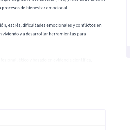
 procesos de bienestar emocional.
ón, estrés, dificultades emocionales y conflictos en
 viviendo y a desarrollar herramientas para
sional, ético y basado en evidencia científica,
lación emocional, habilidades de afrontamiento,
eja o interpersonales.
acionales y me mantengo en constante actualización