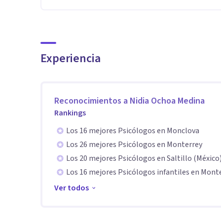
• Establecimiento de alianza terapéutica
• Análisis clínico y formulación de casos
• Intervención estructurada y orientada a objetivos
Experiencia
• Comunicación clara y psicoeducación al paciente
• Manejo ético y confidencial de la información
• Capacidad de adaptación a las necesidades individual
• Trabajo terapéutico basado en evidencia
Reconocimientos a
Nidia Ochoa Medina
Rankings
Los 16 mejores Psicólogos en Monclova
Los 26 mejores Psicólogos en Monterrey
Los 20 mejores Psicólogos en Saltillo (México
Los 16 mejores Psicólogos infantiles en Mont
Ver todos