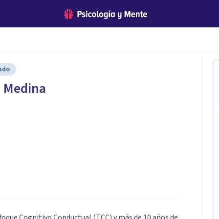
cado
a Medina
foque Cognitivo Conductual (TCC) y más de 10 años de