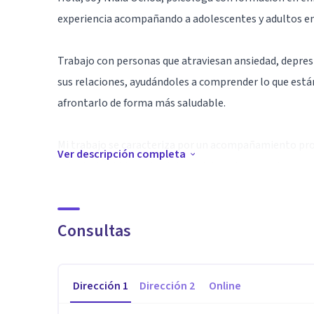
experiencia acompañando a adolescentes y adultos en
Trabajo con personas que atraviesan ansiedad, depresi
sus relaciones, ayudándoles a comprender lo que están
afrontarlo de forma más saludable.
Mi trabajo se caracteriza por un acompañamiento profe
Ver descripción completa
orientado al bienestar integral de cada paciente.
En terapia trabajamos manejo de pensamientos, regu
Consultas
toma de decisiones y dificultades en relaciones de par
Cuento con cursos y diplomados nacionales e intern
Dirección
1
Dirección
2
Online
profesional.