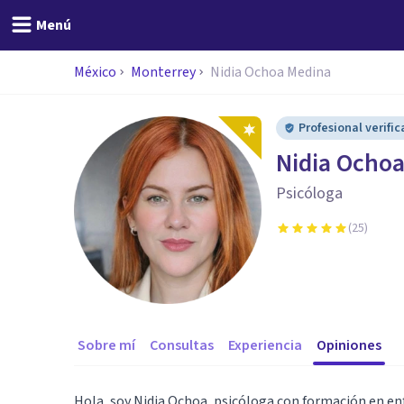
Menú
México
Monterrey
Nidia Ochoa Medina
Profesional verifi
Nidia Ocho
Psicóloga
(
25
)
Sobre mí
Consultas
Experiencia
Opiniones
Hola, soy Nidia Ochoa, psicóloga con formación en en