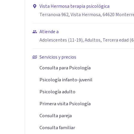
Vista Hermosa terapia psicológica
Ofrezco psicoterapia individual para adolescentes y ad
Terranova 962, Vista Hermosa, 64620 Monterrey
modalidad presencial y en línea.
Atiende a
Especialidad
Adolescentes (11-19), Adultos, Tercera edad (
• Psicoterapia individual para adolescentes y adultos
• Enfoque Cognitivo Conductual (TCC)
Servicios y precios
• Evaluación e intervención en ansiedad, depresión y e
Consulta para Psicología
• Manejo de pensamientos disfuncionales y regulació
• Intervención en dificultades de pareja y relaciones 
Psicología infanto-juvenil
• Acompañamiento en procesos de toma de decisiones
Psicología adulto
• Habilidades de afrontamiento y prevención de recaí
Primera visita Psicología
• Atención psicológica presencial y en línea
Consulta pareja
Aptitudes
Consulta familiar
• Escucha activa y empática