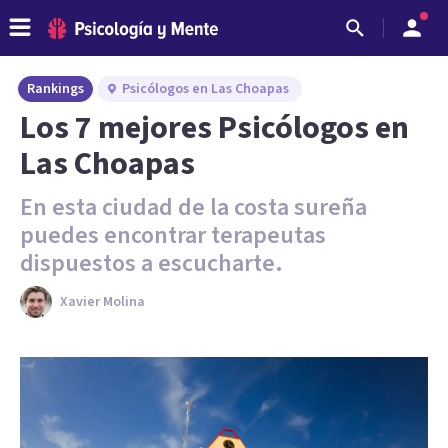
Rankings
Psicólogos en Las Choapas
Los 7 mejores Psicólogos en
Las Choapas
En esta ciudad de la costa sureña
puedes encontrar terapeutas
dispuestos a escucharte.
Xavier Molina