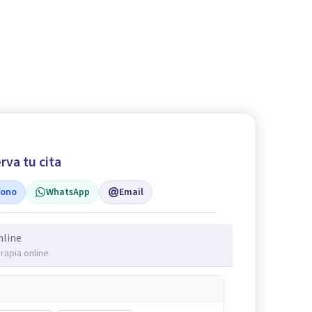
rva tu cita
fono
WhatsApp
Email
nline
rapia online