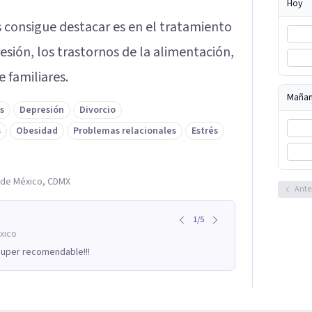
Hoy
 consigue destacar es en el tratamiento
esión, los trastornos de la alimentación,
e familiares.
Maña
s
Depresión
Divorcio
s
Obesidad
Problemas relacionales
Estrés
d de México, CDMX
Ante
1
/
5
xico
Super recomendable!!!