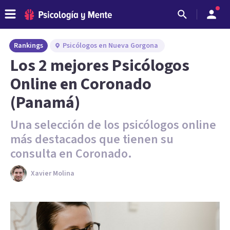
Rankings
Psicólogos en Nueva Gorgona
Los 2 mejores Psicólogos
Online en Coronado
(Panamá)
Una selección de los psicólogos online
más destacados que tienen su
consulta en Coronado.
Xavier Molina