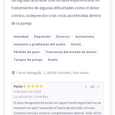
ha logrado acumular una notable experiencia en el
tratamiento de algunas dificultades como el dolor
crónico, la depresión o las crisis acontecidas dentro
de la pareja.
Ansiedad
Depresión
Divorcio
Autoestima
Insomnio y problemas del sueño
Estrés
Pérdida de peso
Trastornos del estado de ánimo
Terapia de pareja
Duelo
Carrer Matagalls, 2, 08540 Centelles, Barcelona
Paula
1
/
5
4 de junio de 2026
Localización:
Centelles
El meu terapeuta ha estat un suport molt important en un
moment en què l’ansietat m’havia desbordat i el meu
sistema nerviós estava completament alterat. Amb ell he