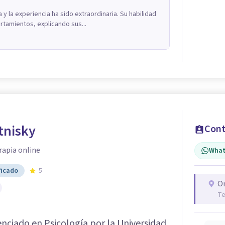
a y la experiencia ha sido extraordinaria. Su habilidad
tamientos, explicando sus...
tnisky
Cont
rapia online
What
ficado
5
O
Te
enciado en Psicología por la Universidad