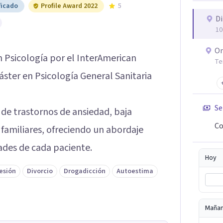
ficado
Profile Award 2022
5
Di
10
On
 Psicología por el InterAmerican
Te
áster en Psicología General Sanitaria
Se
 de trastornos de ansiedad, baja
Co
familiares, ofreciendo un abordaje
ades de cada paciente.
Hoy
esión
Divorcio
Drogadicción
Autoestima
Maña