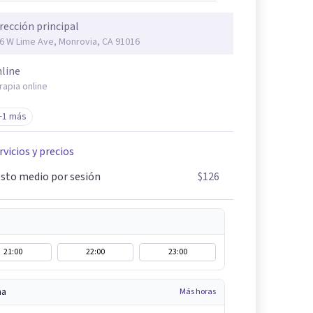
rección principal
6 W Lime Ave, Monrovia, CA 91016
line
rapia online
+1 más
rvicios y precios
sto medio por sesión
$126
21:00
22:00
23:00
na
Más horas