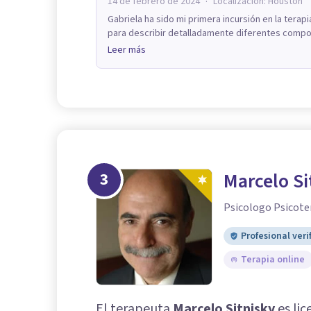
·
14 de febrero de 2024
Localización:
Houston
Gabriela ha sido mi primera incursión en la terapi
para describir detalladamente diferentes compor
Leer más
3
Marcelo Si
Psicologo Psicote
Profesional veri
Terapia online
El terapeuta
Marcelo Sitnisky
es lic