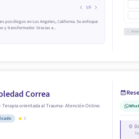
1
/
5
res psicólogos en Los Angeles, California. Su enfoque
o y transformador. Gracias a...
Ante
oledad Correa
Rese
- Terapia orientada al Trauma- Atención Online.
What
ficado
5
Di
Te