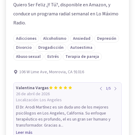
Quiero Ser Feliz ¿Y Tú?, disponible en Amazon, y
conduce un programa radial semanal en Lo Máximo
Radio.
Adicciones
Alcoholismo
Ansiedad
Depresión
Divorcio
Drogadicción
Autoestima
Abuso sexual
Estrés
Terapia de pareja
106 W Lime Ave, Monrovia, CA 91016
Valentina Vargas
1
/
5
26 de abril de 2026
Localización:
Los Angeles
El Dr. Arodi Martínez es sin duda uno de los mejores
psicólogos en Los Angeles, California. Su enfoque
terapéutico es profundo, el es un gran ser humano y
transformador. Gracias a...
Leer más