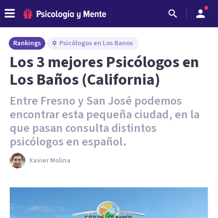
Rankings
Psicólogos en Los Banos
Los 3 mejores Psicólogos en
Los Baños (California)
Entre Fresno y San José podemos
encontrar esta pequeña ciudad, en la
que pasan consulta distintos
psicólogos en español.
Xavier Molina