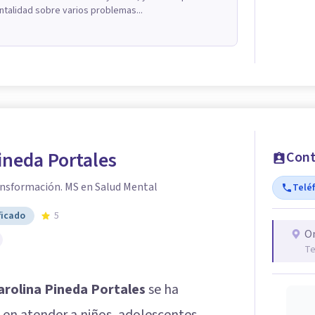
ntalidad sobre varios problemas...
ineda Portales
Cont
ansformación. MS en Salud Mental
Telé
ficado
5
O
Te
arolina Pineda Portales
se ha
a en atender a niños, adolescentes,