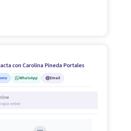
acta con Carolina Pineda Portales
fono
WhatsApp
Email
nline
rapia online