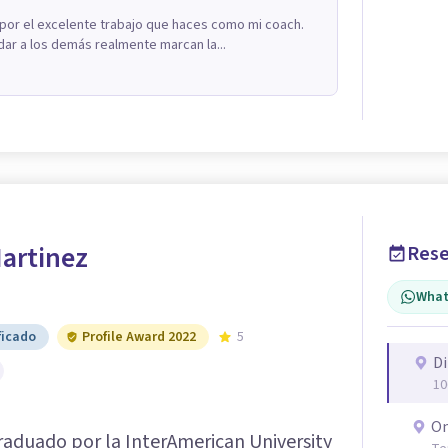
por el excelente trabajo que haces como mi coach.
dar a los demás realmente marcan la...
Martinez
Rese
What
ficado
Profile Award 2022
5
Di
10
On
raduado por la InterAmerican University