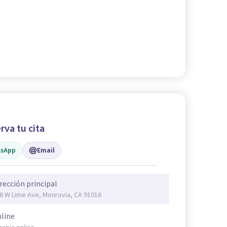
rva tu cita
sApp
Email
rección principal
6 W Lime Ave, Monrovia, CA 91016
line