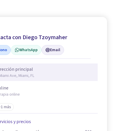
acta con Diego Tzoymaher
fono
WhatsApp
Email
rección principal
Miami Ave, Miami, FL
line
rapia online
+1 más
rvicios y precios