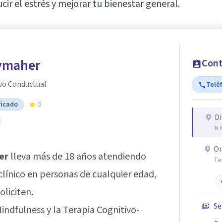
cir el estrés y mejorar tu bienestar general.
ymaher
Cont
vo Conductual
Telé
ficado
5
Di
N 
On
er
lleva más de 18 años atendiendo
Te
clínico en personas de cualquier edad,
liciten.
Se
indfulness y la Terapia Cognitivo-