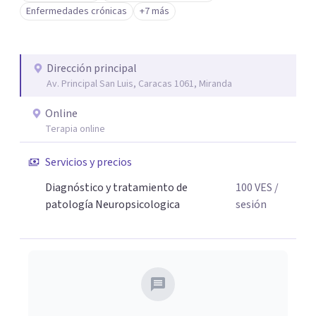
Cognitivas en Universidad Católica Andrés Bello, Profesor
Enfermedades crónicas
+7 más
de Neurociencias en Universidad Metropolitana.
Dirección principal
Av. Principal San Luis, Caracas 1061, Miranda
Online
Terapia online
Servicios y precios
Diagnóstico y tratamiento de
100
VES
/
patología Neuropsicologica
sesión