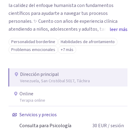
la calidez del enfoque humanista con fundamentos
científicos para ayudarte a navegar tus procesos
personales. ✨ Cuento con años de experiencia clínica
atendiendo a niños, adolescentes y adultos, tanto en mi
leer más
consultorio privado como en entornos especializados. Me
Personalidad borderline
Habilidades de afrontamiento
especializo en el abordaje de traumas, trastornos del
Problemas emocionales
+7 más
ánimo, duelos y los desafíos emocionales que surgen con
la migración o la neurodivergencia. Mi enfoque es
integral: desde la contención en crisis hasta el diseño de
Dirección principal
tratamientos personalizados, mi meta es brindarte
Venezuela, San Cristóbal 5017, Táchira
herramientas reales para tu bienestar. 🫂 Mi formación
como Licenciada en Psicología, sumada a mis estudios en
Online
psicopatología, psicología clínica, comunitaria y
Terapia online
psicoterapia Gestalt, me permite ofrecerte una atención
Servicios y precios
clínica sólida y actualizada. Estoy aquí para escucharte y
trabajar juntos en tu proceso de resignificación y
Consulta para Psicología
30
EUR
/ sesión
crecimiento. 🌸