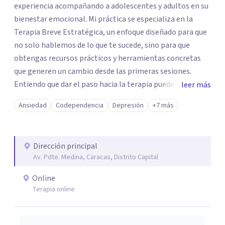
experiencia acompañando a adolescentes y adultos en su
bienestar emocional. Mi práctica se especializa en la
Terapia Breve Estratégica, un enfoque diseñado para que
no solo hablemos de lo que te sucede, sino para que
obtengas recursos prácticos y herramientas concretas
que generen un cambio desde las primeras sesiones.
Entiendo que dar el paso hacia la terapia puede generar
leer más
dudas, pero si te sientes bloqueado por la ansiedad,
Ansiedad
Codependencia
Depresión
+7 más
ataques de pánico, miedos o el dolor de una ruptura, mi
objetivo es ayudarte a transformar esa parálisis en
acción. Trabajaremos juntos para superar duelos, fobias y
Dirección principal
el estrés cotidiano, devolviéndote el control de tu vida de
Av. Pdte. Medina, Caracas, Distrito Capital
forma ágil y efectiva.
Online
Terapia online