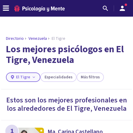
Directorio
Venezuela
El Tigre
ENCONTRAR MI TERAPEUTA
¿Necesitas ayuda para encontrar el
Los mejores psicólogos en El
psicólogo adecuado?
Tigre, Venezuela
Responde a unas breves preguntas y te ofreceremos
los profesionales que más se ajustan a tus
necesidades.
El Tigre
Especialidades
Más filtros
Responder cuestionario
Estos son los mejores profesionales en
los alrededores de
El Tigre
,
Venezuela
1
Ma. Carina Castellano