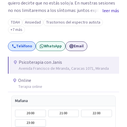
quiero decirte que no estás solo/a. En nuestras sesiones
no nos limitaremos a los síntomas: juntos exploraremos
leer más
qué hay detrás de tu malestar, comprendiendo cómo tus
TDAH
Ansiedad
Trastornos del espectro autista
experiencias y vínculos han marcado tu historia. Quizás te
+7 más
cuesta poner límites, confiar en los demás o repites
vínculos que te hacen daño. O tal vez buscas
Teléfono
WhatsApp
Email
herramientas para comprender y acompañar mejor a tus
hijos. Aquí encontrarás un espacio humano, profesional y
seguro para iniciar tu proceso de sanación. Si sientes que
Psicoterapia con Janis
Avenida Francisco de Miranda, Caracas 1071, Miranda
es el momento de transformar tu historia, estaré para
dar ese primer paso contigo.
Online
Terapia online
Mañana
20:00
21:00
22:00
23:00