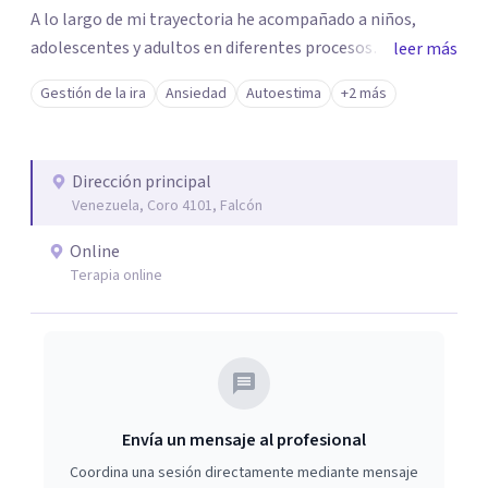
A lo largo de mi trayectoria he acompañado a niños,
adolescentes y adultos en diferentes procesos
leer más
emocionales. Actualmente realizo consultas
Gestión de la ira
Ansiedad
Autoestima
+2 más
psicológicas en modalidad online, ofreciendo un servicio
accesible y personalizado para adaptarme a las
necesidades de cada paciente.
Dirección principal
Venezuela, Coro 4101, Falcón
Online
Terapia online
Envía un mensaje al profesional
Coordina una sesión directamente mediante mensaje