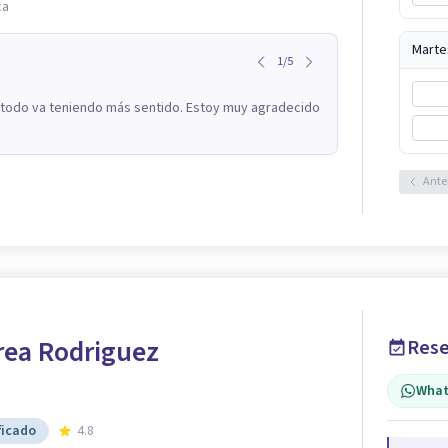
ca
Marte
1
/
5
o todo va teniendo más sentido. Estoy muy agradecido
Ante
rea Rodriguez
Rese
What
ficado
4.8