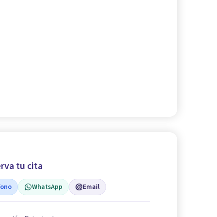
rva tu cita
fono
WhatsApp
Email