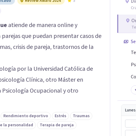
ficado
Review Award 2024
5
Di
Cr
O
que
atiende de manera online y
Te
 a parejas que puedan presentar casos de
Se
as, crisis de pareja, trastornos de la
Te
Ps
ología por la Universidad Católica de
Co
icología Clínica, otro Máster en
en Psicología Ocupacional y otro
Lunes
Rendimiento deportivo
Estrés
Traumas
e la personalidad
Terapia de pareja