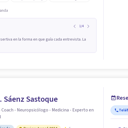
randa
1
/
4
ertiva en la forma en que guía cada entrevista. La
A. Sáenz Sastoque
Rese
- Coach - Neuropsicólogo - Medicina - Experto en
Telé
l