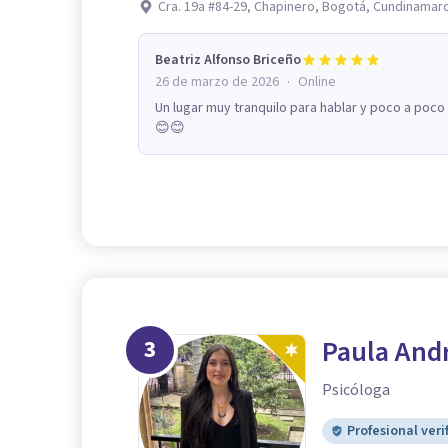
Cra. 19a #84-29, Chapinero, Bogotá, Cundinamar
Beatriz Alfonso Briceño
·
26 de marzo de 2026
Online
Un lugar muy tranquilo para hablar y poco a poc
😊😊
3
Paula And
Psicóloga
Profesional veri