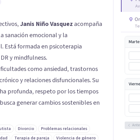
Av
On
ectivos,
Janis Niño Vasquez
acompaña
Te
la sanación emocional y la
Marte
al. Está formada en psicoterapia
DR y mindfulness.
ificultades como ansiedad, trastornos
 crónico y relaciones disfuncionales. Su
Viern
cha profunda, respeto por los tiempos
 busca generar cambios sostenibles en
Ante
utista
Divorcio
Problemas relacionales
idad
Terapia de pareja
Violencia de género