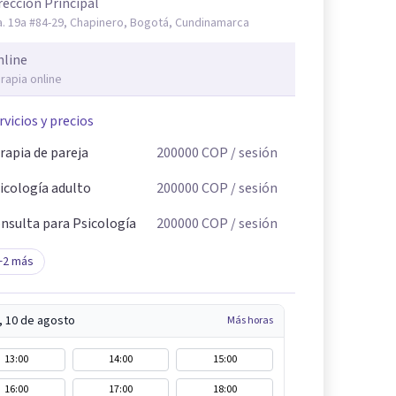
rección Principal
a. 19a #84-29, Chapinero, Bogotá, Cundinamarca
nline
rapia online
rvicios y precios
rapia de pareja
200000
COP
/ sesión
icología adulto
200000
COP
/ sesión
nsulta para Psicología
200000
COP
/ sesión
+
2
más
, 10 de agosto
Más horas
13:00
14:00
15:00
16:00
17:00
18:00