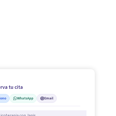
rva tu cita
fono
WhatsApp
Email
icoterapia con Janis