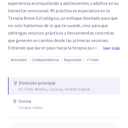
experiencia acompañando a adolescentes y adultos en su
bienestar emocional. Mi práctica se especializa en la
Terapia Breve Estratégica, un enfoque diseñado para que
no solo hablemos de lo que te sucede, sino para que
obtengas recursos prácticos y herramientas concretas
que generen un cambio desde las primeras sesiones.
Entiendo que dar el paso hacia la terapia puede generar
leer más
dudas, pero si te sientes bloqueado por la ansiedad,
Ansiedad
Codependencia
Depresión
+7 más
ataques de pánico, miedos o el dolor de una ruptura, mi
objetivo es ayudarte a transformar esa parálisis en
acción. Trabajaremos juntos para superar duelos, fobias y
Dirección principal
el estrés cotidiano, devolviéndote el control de tu vida de
Av. Pdte. Medina, Caracas, Distrito Capital
forma ágil y efectiva.
Online
Terapia online