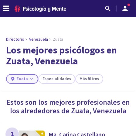
Directorio
Venezuela
Zuata
ENCONTRAR MI TERAPEUTA
¿Necesitas ayuda para encontrar el
Los mejores psicólogos en
psicólogo adecuado?
Zuata, Venezuela
Responde a unas breves preguntas y te ofreceremos
los profesionales que más se ajustan a tus
necesidades.
Zuata
Especialidades
Más filtros
Responder cuestionario
Estos son los mejores profesionales en
los alrededores de
Zuata
,
Venezuela
1
Ma. Carina Castellano