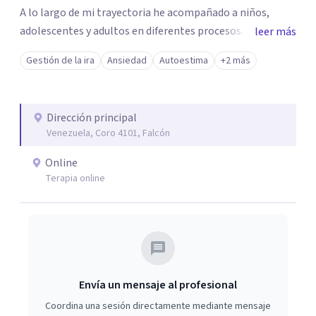
A lo largo de mi trayectoria he acompañado a niños,
adolescentes y adultos en diferentes procesos
leer más
emocionales. Actualmente realizo consultas
Gestión de la ira
Ansiedad
Autoestima
+2 más
psicológicas en modalidad online, ofreciendo un servicio
accesible y personalizado para adaptarme a las
necesidades de cada paciente.
Dirección principal
Venezuela, Coro 4101, Falcón
Online
Terapia online
Envía un mensaje al profesional
Coordina una sesión directamente mediante mensaje