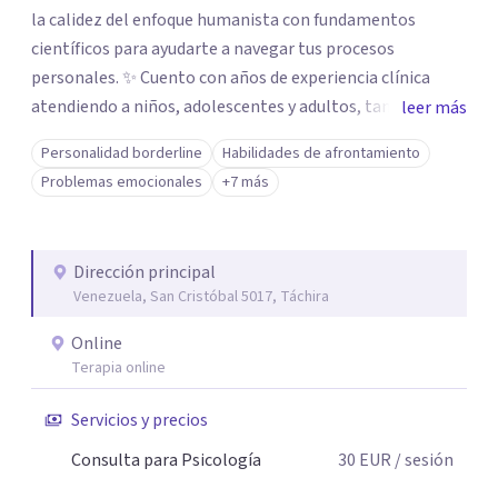
la calidez del enfoque humanista con fundamentos
científicos para ayudarte a navegar tus procesos
personales. ✨ Cuento con años de experiencia clínica
atendiendo a niños, adolescentes y adultos, tanto en mi
leer más
consultorio privado como en entornos especializados. Me
Personalidad borderline
Habilidades de afrontamiento
especializo en el abordaje de traumas, trastornos del
Problemas emocionales
+7 más
ánimo, duelos y los desafíos emocionales que surgen con
la migración o la neurodivergencia. Mi enfoque es
integral: desde la contención en crisis hasta el diseño de
Dirección principal
tratamientos personalizados, mi meta es brindarte
Venezuela, San Cristóbal 5017, Táchira
herramientas reales para tu bienestar. 🫂 Mi formación
como Licenciada en Psicología, sumada a mis estudios en
Online
psicopatología, psicología clínica, comunitaria y
Terapia online
psicoterapia Gestalt, me permite ofrecerte una atención
Servicios y precios
clínica sólida y actualizada. Estoy aquí para escucharte y
trabajar juntos en tu proceso de resignificación y
Consulta para Psicología
30
EUR
/ sesión
crecimiento. 🌸