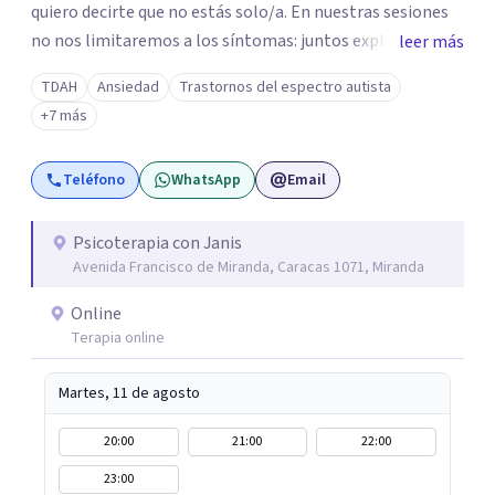
quiero decirte que no estás solo/a. En nuestras sesiones
no nos limitaremos a los síntomas: juntos exploraremos
leer más
qué hay detrás de tu malestar, comprendiendo cómo tus
TDAH
Ansiedad
Trastornos del espectro autista
experiencias y vínculos han marcado tu historia. Quizás te
+7 más
cuesta poner límites, confiar en los demás o repites
vínculos que te hacen daño. O tal vez buscas
Teléfono
WhatsApp
Email
herramientas para comprender y acompañar mejor a tus
hijos. Aquí encontrarás un espacio humano, profesional y
seguro para iniciar tu proceso de sanación. Si sientes que
Psicoterapia con Janis
Avenida Francisco de Miranda, Caracas 1071, Miranda
es el momento de transformar tu historia, estaré para
dar ese primer paso contigo.
Online
Terapia online
Martes, 11 de agosto
20:00
21:00
22:00
23:00