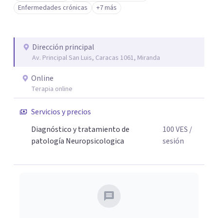
Cognitivas en Universidad Católica Andrés Bello, Profesor
Enfermedades crónicas
+7 más
de Neurociencias en Universidad Metropolitana.
Dirección principal
Av. Principal San Luis, Caracas 1061, Miranda
Online
Terapia online
Servicios y precios
Diagnóstico y tratamiento de
100
VES
/
patología Neuropsicologica
sesión