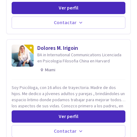
privada. Utilizo terapias cognitivas conductuales basadas en
Ver perfil
evidencia científica con comprobados resultados. Los
objetivos terapéuticos están centrados en brindar
herramientas concretas para el cambio, que permitan
Contactar
desarrollar nuevas habilidades y estrategias basadas en la
salud y calidad de vida.
Dolores M. Irigoin
BA in International Communications Licenciada
en Psicologia Filosofia China en Harvard
Miami
Soy Psicóloga, con 16 años de trayectoria. Madre de dos
hijos. Me dedico a jóvenes adultos y parejas , brindándoles un
espacio íntimo donde podamos trabajar para mejorar todos
los aspectos de sus vidas. Conozco primero a los padres, en
el caso de niños u adolescentes, para luego seguir la terapia
Ver perfil
con sus hijos, apuntalándolos en su futuro personal,
universitario y profesional, siempre conteniendo
paralelamente a los padres y brindándoles un espacio de
Contactar
seguridad. Hago terapia de pareja y adultos con método