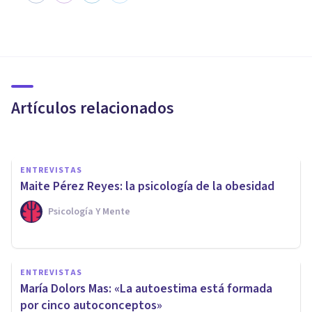
ENTREVISTAS
Zaira León: «La comida es
también un bálsamo en las
relaciones sociales»
Artículos relacionados
Psicología Y Mente
ENTREVISTAS
Maite Pérez Reyes: la psicología de la obesidad
Psicología Y Mente
ENTREVISTAS
María del Mar Jódar: «Hemos
ENTREVISTAS
notado un aumento de casos
María Dolors Mas: «La autoestima está formada
de ideación suicida»
por cinco autoconceptos»