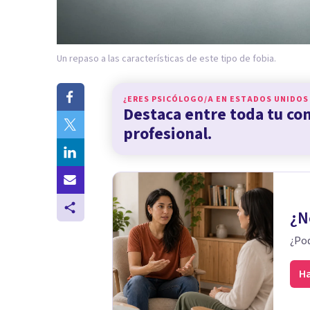
Un repaso a las características de este tipo de fobia.
¿ERES PSICÓLOGO/A EN
ESTADOS UNIDOS
Destaca entre toda tu c
profesional.
¿N
¿Pod
Ha