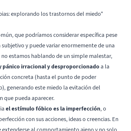
bias: explorando los trastornos del miedo
"
común, que podríamos considerar específica pese
en subjetivo y puede variar enormemente de una
s no estamos hablando de un simple malestar,
y pánico irracional y desproporcionado
a la
uación concreta (hasta el punto de poder
), generando este miedo la evitación del
en que pueda aparecer.
bia
el estímulo fóbico es la imperfección
, o
perfección con sus acciones, ideas o creencias. En
 extenderse al comportamiento ajeno y no solo