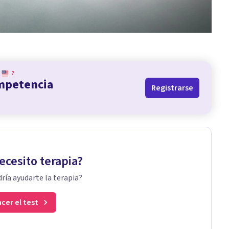
?
ompetencia
Registrarse
ecesito terapia?
ría ayudarte la terapia?
cer el test