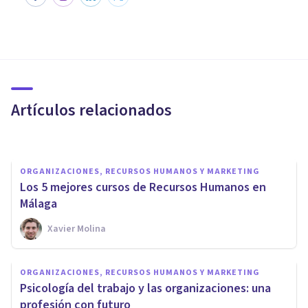
ENTREVISTAS
Carlos Rey García: “El
liderazgo es un proceso
dinámico"
Artículos relacionados
Psicología Y Mente
ORGANIZACIONES, RECURSOS HUMANOS Y MARKETING
Los 5 mejores cursos de Recursos Humanos en
Málaga
Xavier Molina
ENTREVISTAS
El talento es lo que nos hace
ORGANIZACIONES, RECURSOS HUMANOS Y MARKETING
únicos: entrevista a Silvia
​Psicología del trabajo y las organizaciones: una
Guarnieri
profesión con futuro