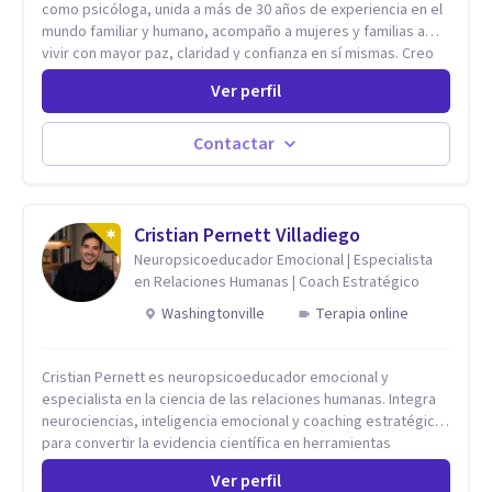
como psicóloga, unida a más de 30 años de experiencia en el
mundo familiar y humano, acompaño a mujeres y familias a
vivir con mayor paz, claridad y confianza en sí mismas. Creo
profundamente que la vida está hecha de etapas, y que cada
Ver perfil
ciclo —personal, emocional, espiritual y familiar— trae
oportunidades de crecimiento. Por eso utilizo una
combinación de psicología positiva, enfoque humanista,
Contactar
herramientas contemporáneas de bienestar mental y
espiritualidad, para que puedas recorrer tu propio camino
sintiéndote sostenida, acompañada y más segura de quién
eres. Mi misión es ayudarte a ordenar tu mundo interior, sanar
Cristian Pernett Villadiego
lo que aún pesa, fortalecer tu autoestima, transformar la
Neuropsicoeducador Emocional | Especialista
relación contigo misma y con quienes amas, y enseñarte
en Relaciones Humanas | Coach Estratégico
herramientas prácticas para navegar la vida familiar con amor,
Washingtonville
Terapia online
límites sanos, serenidad y propósito. Trabajo desde una
mirada integral donde la mente, las emociones, la historia
familiar y la fe se encuentran para crear procesos
Cristian Pernett es neuropsicoeducador emocional y
terapéuticos transformadores, cálidos y profundamente
especialista en la ciencia de las relaciones humanas. Integra
humanos. Te acompaño a encontrar claridad, paz y propósito
neurociencias, inteligencia emocional y coaching estratégico
en cada etapa de tu vida.
para convertir la evidencia científica en herramientas
prácticas que mejoran la forma en que las personas viven,
Ver perfil
aman, lideran y se comunican. Con más de 20 años de