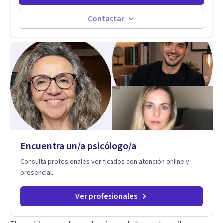
experiencia, acompaña a personas, parejas y líderes en
procesos de desarrollo personal y profesional. Su trabajo se
Contactar
centra en la regulación emocional, las relaciones de pareja, la
comunicación efectiva y el liderazgo consciente. Su
metodología combina psicología contemporánea,
neurociencias y estrategias de cambio basadas en evidencia
para fortalecer la autoestima, desarrollar habilidades
socioemocionales y promover cambios sostenibles. Como
divulgador científico, acerca la psicología y las neurociencias
a la vida cotidiana mediante contenidos claros, rigurosos y
aplicables, con el propósito de impulsar un bienestar integral.
Encuentra un/a psicólogo/a
Consulta profesionales verificados con atención online y
presencial.
Ver profesionales