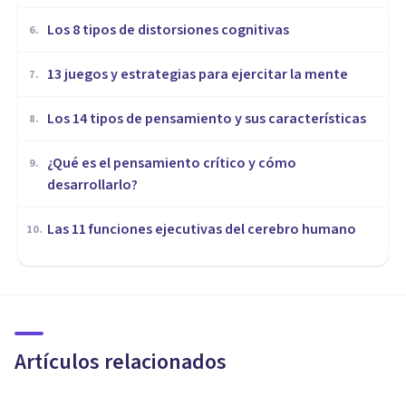
Los 8 tipos de distorsiones cognitivas
6
.
13 juegos y estrategias para ejercitar la mente
7
.
Los 14 tipos de pensamiento y sus características
8
.
¿Qué es el pensamiento crítico y cómo
9
.
desarrollarlo?
Las 11 funciones ejecutivas del cerebro humano
10
.
COGNICIÓN E INTELIGENCIA
¿Tienen cognición los insectos?
Artículos relacionados
Nahum Montagud Rubio