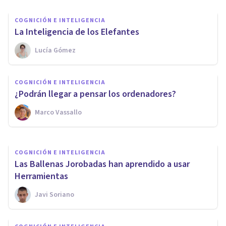
COGNICIÓN E INTELIGENCIA
La Inteligencia de los Elefantes
Lucía Gómez
COGNICIÓN E INTELIGENCIA
12 curiosidades sobre la
COGNICIÓN E INTELIGENCIA
inteligencia de los delfines
¿Podrán llegar a pensar los ordenadores?
Marco Vassallo
Oscar Castillero Mimenza
COGNICIÓN E INTELIGENCIA
Las Ballenas Jorobadas han aprendido a usar
Herramientas
Javi Soriano