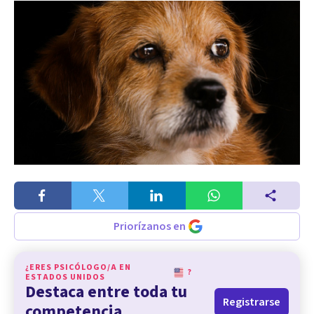
Priorízanos en
¿ERES PSICÓLOGO/A EN
?
ESTADOS UNIDOS
Destaca entre toda tu
Registrarse
competencia