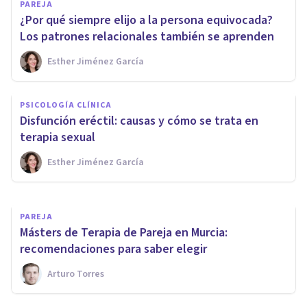
PAREJA
¿Por qué siempre elijo a la persona equivocada?
Los patrones relacionales también se aprenden
Esther Jiménez García
PSICOLOGÍA CLÍNICA
Cómo ser terapeuta de pareja
PSICOLOGÍA CLÍNICA
y especializarse
Disfunción eréctil: causas y cómo se trata en
profesionalmente
terapia sexual
Esther Jiménez García
Instituto De La Pareja
PAREJA
Másters de Terapia de Pareja en Murcia:
recomendaciones para saber elegir
Arturo Torres