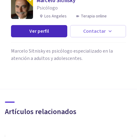
Marcelo Sitnisky
Psicólogo
Los Angeles
Terapia online
Ver perfil
Contactar
Marcelo Sitnisky es psicólogo especializado en la
atención a adultos y adolescentes.
SEXOLOGÍA
Los 10 Másters de Sexología
más prestigiosos
Artículos relacionados
Juan Armando Corbin