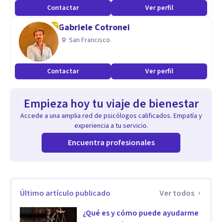
de psicología y finalmente, colaboro en eventos puntuales
Contactar
Ver perfil
como entrevistas y conferencias.
Gabriele Cotronei
San Francisco
Aptitudes
Entre mis cualidades personales y profesionales considero
Contactar
Ver perfil
que destaco por mi honestidad, mi responsabilidad
respecto de las obligaciones propias, la persistencia en
Empieza hoy tu viaje de bienestar
relación a las metas que me planteo, así como también
Accede a una amplia red de psicólogos calificados. Empatía y
dispongo de una actitud flexible y empática. Por otra parte,
experiencia a tu servicio.
creo fehacientemente en la relevancia que la formación
Encuentra profesionales
continua representa en esta profesión, motivo por el cual
mis objetivos actuales y futuros se orientan a continuar
ampliando mi conocimiento y especialización en este
Último artículo publicado
Ver todos
sector profesional.
¿Qué es y cómo puede ayudarme