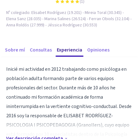
(
1
)
Nº colegiado:
Elisabet Rodríguez (19.201) - Mireia Toral (30.345) -
Elena Sanz (28.035) - Marina Salines (26.524) - Ferran Obiols (32.104) -
Anna Roldós (27.999) - Jéssica Rodríguez (30.553)
Sobre mí
Consultas
Experiencia
Opiniones
Inicié mi actividad en 2012 trabajando como psicóloga en
población adulta formando parte de varios equipos
profesionales del sector. Durante más de 10 años he
continuado mi formación académica de forma
ininterrumpida en la vertiente cognitivo-conductual. Desde
2016 soy la responsable de ELISABET RODRÍGUEZ-
PSICOLOGIA I PSICOPEDAGOGIA (Granollers), cuyo equipo
está formado por 10 especialistas dentro de la Psicología
Ver descripción completa