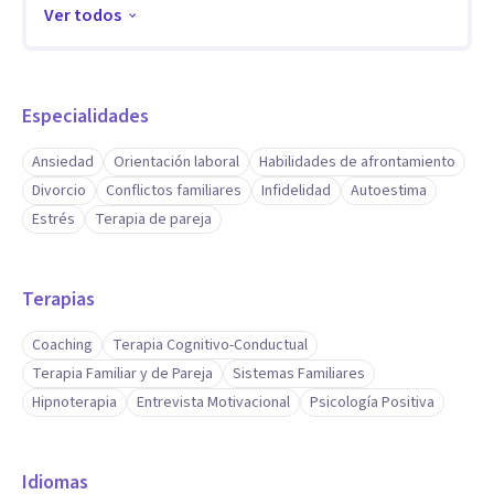
manera posible una separación o divorcio.
Ver todos
También ayudo a las familias en los conflictos que puedan
suceder en su convivencia.
Especialidades
Ansiedad
Orientación laboral
Habilidades de afrontamiento
Divorcio
Conflictos familiares
Infidelidad
Autoestima
Estrés
Terapia de pareja
Terapias
Coaching
Terapia Cognitivo-Conductual
Terapia Familiar y de Pareja
Sistemas Familiares
Hipnoterapia
Entrevista Motivacional
Psicología Positiva
Idiomas