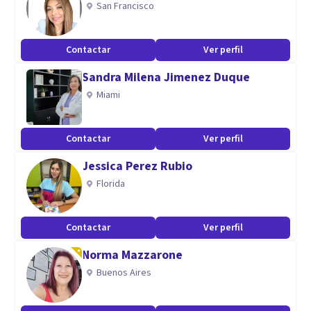
San Francisco
asumir tu situación personal, cualquiera que sea en la que te
encuentres, y conseguir la plenitud que ahora no tienes
Contactar
Ver perfil
Especialidad
Sandra Milena Jimenez Duque
Miami
Trabajo con integridad, responsabilidad y competencia. Mi
ejercicio como psicóloga es el resultado de años de
Contactar
Ver perfil
experiencia, estudio y escucha. Mi entusiasmo por mi
profesión me lleva a una constante actualización y revisión.
Jessica Perez Rubio
Florida
Aptitudes
Psicoterapeuta
Contactar
Ver perfil
colegiada nº M-33207.
Norma Mazzarone
Buenos Aires
Licenciada en Psicología por la Universidad de Valencia y con
varios másters en Psicología clínica y Salud Mental por la