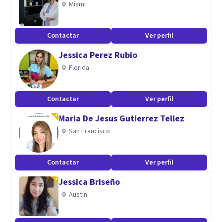
Miami
Cómo psicóloga profesional puedo ayudarte a sentirte
mejor y empezar a poner solución a Depresión, Ansiedad,
Contactar
Ver perfil
Trastorno Obsesivo Compulsivo, Terapia de Pareja,
Jessica Perez Rubio
Psicología Infantil, Duelo y Acontecimientos traumáticos,
Florida
Adicciones y Juego Patológico, Ideación Suicida.
Contactar
Ver perfil
Maria De Jesus Gutierrez Tellez
San Francisco
Contactar
Ver perfil
Jessica Briseño
Austin