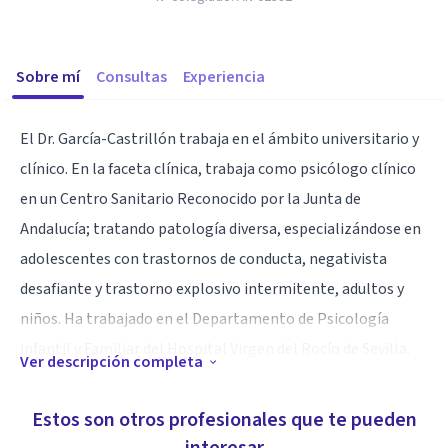
Sobre mí
Consultas
Experiencia
El Dr. García-Castrillón trabaja en el ámbito universitario y
clínico. En la faceta clínica, trabaja como psicólogo clínico
en un Centro Sanitario Reconocido por la Junta de
Andalucía; tratando patología diversa, especializándose en
adolescentes con trastornos de conducta, negativista
desafiante y trastorno explosivo intermitente, adultos y
niños. Ha trabajado en el Departamento de Psicología
infantil y Familiar del Hospital Virgen del Rocío de Sevilla.
Ver descripción completa
Como docente, es profesor en la UNIR, impartiendo las
asignaturas de Psicopatología I y Técnicas de entrevista
Estos son otros profesionales que te pueden
clínica. Ha sido profesor en el Máster de Psicología General