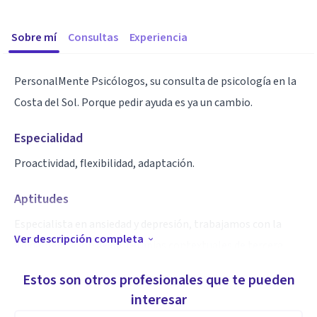
Sobre mí
Consultas
Experiencia
PersonalMente Psicólogos, su consulta de psicología en la
Costa del Sol. Porque pedir ayuda es ya un cambio.
Especialidad
Proactividad, flexibilidad, adaptación.
Aptitudes
Especialista en ansiedad y depresión, trabajamos con la
Ver descripción completa
fundamentación de las terapias contextuales de tercera
generación, que tan buen resultado están dando sobretodo
Estos son otros profesionales que te pueden
a largo plazo.
interesar