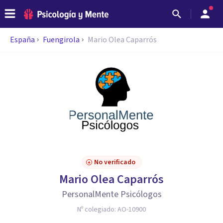
España
Fuengirola
Mario Olea Caparrós
No verificado
Mario Olea Caparrós
PersonalMente Psicólogos
Nº colegiado:
AO-10900