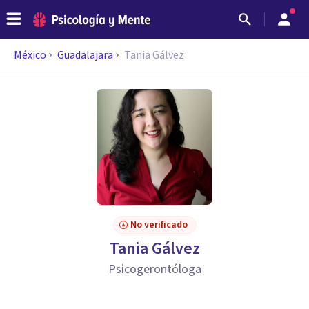
México
Guadalajara
Tania Gálvez
No verificado
Tania Gálvez
Psicogerontóloga