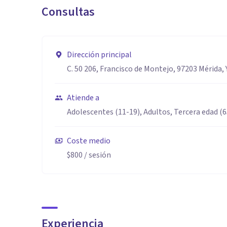
Consultas
Terapia Cognitivo Conductual (ALAMOC )
Activación conductual para la Depresión.
Dirección principal
C. 50 206, Francisco de Montejo, 97203 Mérida, 
Atiende a
Adolescentes (11-19), Adultos, Tercera edad (
Coste medio
$800
/ sesión
Experiencia