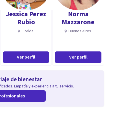
limia)
Jessica Perez
Norma
Rubio
Mazzarone
Florida
Buenos Aires
da
Ver perfil
Ver perfil
iaje de bienestar
icados. Empatía y experiencia a tu servicio.
rofesionales