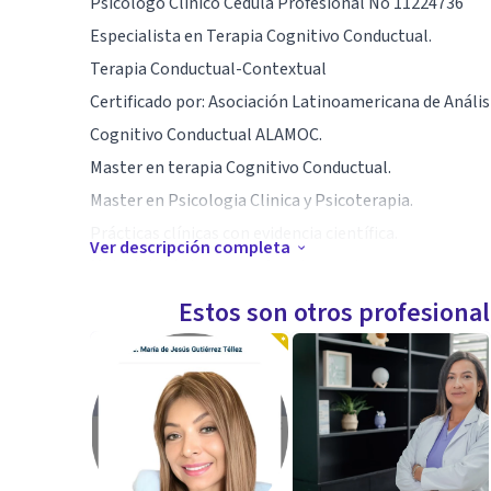
Psicólogo Clínico Cédula Profesional No 11224736
Especialista en Terapia Cognitivo Conductual.
Terapia Conductual-Contextual
Certificado por: Asociación Latinoamericana de Análi
Cognitivo Conductual ALAMOC.
Master en terapia Cognitivo Conductual.
Master en Psicologia Clinica y Psicoterapia.
Prácticas clínicas con evidencia científica.
Ver descripción completa
Metodología breve y enfocado a metas.
Estos son otros profesiona
Especialidad
Tratamientos para:
Crisis de Pánico, Trastorno Ansiedad y Ansiedad Gener
Ansiedad Social en el adolescente
Miedos y Fobias Específicas.