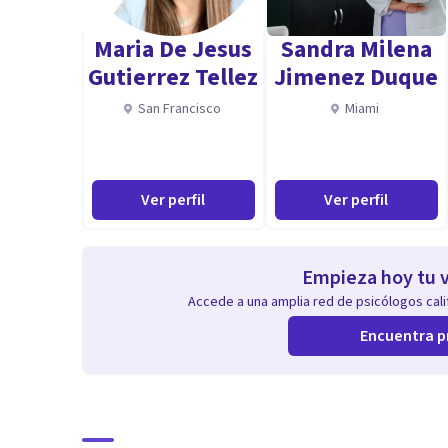
Trastornos de la conducta alimentaria (Anorexia y Bu
Modificación conductas no deseadas.
Maria De Jesus
Sandra Milena
Impulsividad, conductas obsesivas, compulsividad.
Gutierrez Tellez
Jimenez Duque
Trastorno obsesivo compulsivo
San Francisco
Miami
Tratamiento Eficaz para la Depresión (AC)
Evaluación, contención e intervención en riesgo Suici
Conductas autolesivas en el adolescente
Ver perfil
Ver perfil
Problemas con el consumo de alcohol y sustancias.
Aptitudes
Empieza hoy tu v
Psicólogo Clínico Cédula Profesional No 11224736
Accede a una amplia red de psicólogos calif
Especialista en Terapia Cognitivo Conductual.
Encuentra p
Terapia Conductual-Contextual
Certificado por:
Asociación Latinoamericana de Análisis,
Modificación del comportamiento y