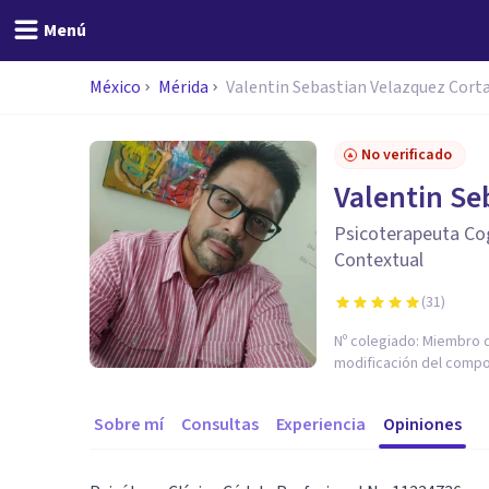
Menú
México
Mérida
Valentin Sebastian Velazquez Cort
No verificado
Valentin Se
Psicoterapeuta Co
Contextual
(
31
)
Nº colegiado:
Miembro d
modificación del compo
Sobre mí
Consultas
Experiencia
Opiniones