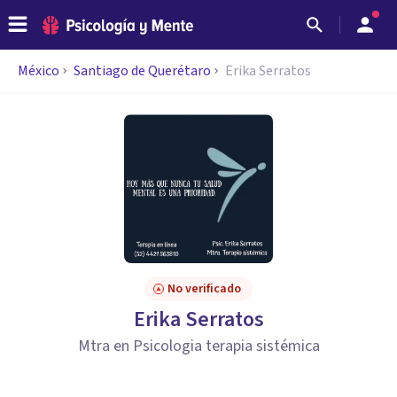
México
Santiago de Querétaro
Erika Serratos
No verificado
Erika Serratos
Mtra en Psicologia terapia sistémica