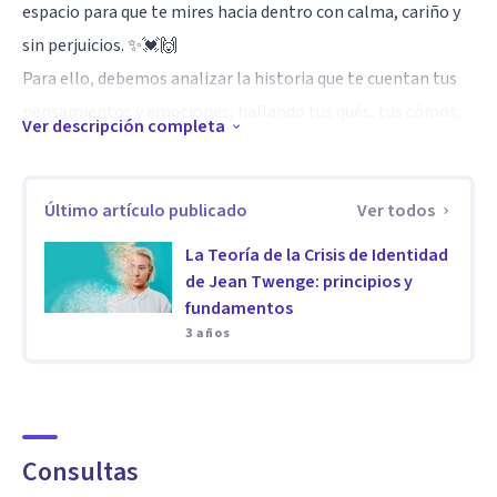
espacio para que te mires hacia dentro con calma, cariño y
sin perjuicios. ✨💓🙌
Para ello, debemos analizar la historia que te cuentan tus
pensamientos y emociones, hallando tus qués, tus cómos,
Ver descripción completa
tus porqués, tus cuándos y tus dóndes a lo largo de tu vida.
Así, podrás desenredar el lío que es vivir, podrás aceptar
Último artículo publicado
Ver todos
quien eres: un ser humano que siente, que piensa y que hace;
un ser que se contradice, que tiene dudas y que se equivoca. Y
La Teoría de la Crisis de Identidad
eso es natural y sano.🫀+🧠 =💝
de Jean Twenge: principios y
fundamentos
Especialidad
3 años
🧑‍⚕️Mi formación tiene una base muy científica, ya que he
hecho el Grado y el Máster universitario en una de las
mejores universidades de Cataluña en Psicología: la
Consultas
Universidad de Barcelona. 🧐🤓Aun así, soy de mente abierta