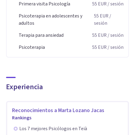
📍PRESENCIAL GRANOLLERS:
Primera visita Psicología
55
EUR
/ sesión
✨Martes por la tarde
Psicoterapia en adolescentes y
55
EUR
/
✨Jueves por la mañana (quincenal)
adultos
sesión
✨Viernes por la tarde (quincenal)
Terapia para ansiedad
55
EUR
/ sesión
📍ONLINE: Jueves por la tarde o horario a convenir entre
Psicoterapia
55
EUR
/ sesión
ambos
ℹ️Si deseas consultar información sobre precios,
metodología terapéutica o horas disponibles para citas
Experiencia
puedes enviarme un WhatsApp (preferencia) o un email.
Reconocimientos a
Marta Lozano Jacas
😊Deseo Que tengas un buen día!
Rankings
Los 7 mejores Psicólogos en Teià