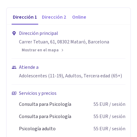
y opto por la formación continua en diversas orientaciones
psicológicas y terapéuticas sin perder el rigor ético y
Dirección
1
Dirección
2
Online
deontológico. 👷‍♀️🔧Me muevo mucho en mi salsa desde la
visión constructivista del ser humano. Es decir, entendiendo
Dirección principal
cada humano como un ser que concibe su vida en base a la
Carrer Tetuan, 61, 08302 Mataró, Barcelona
historia que se cuenta : su construcción única y genuina de el
Mostrar en el mapa
mundo.
Atiende a
Aptitudes
Adolescentes (11-19), Adultos, Tercera edad (65+)
Mi Disponibilidad Horaria es:
📍PRESENCIAL MATARÓ:
Servicios y precios
✨Miércoles por la tarde
Consulta para Psicología
55
EUR
/ sesión
✨Viernes por la mañana (quincenal)
Consulta para Psicología
55
EUR
/ sesión
✨Viernes por la tarde (quincenal)
Psicología adulto
55
EUR
/ sesión