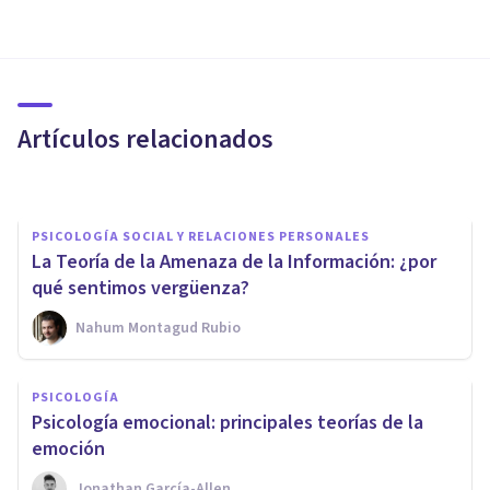
La teoría de la
autofocalización de Lewinsohn
sobre la depresión
Artículos relacionados
Laura Ruiz Mitjana
PSICOLOGÍA SOCIAL Y RELACIONES PERSONALES
La Teoría de la Amenaza de la Información: ¿por
qué sentimos vergüenza?
Nahum Montagud Rubio
PSICOLOGÍA CLÍNICA
PSICOLOGÍA
La teoría de Cannon-Bard
Psicología emocional: principales teorías de la
sobre las emociones
emoción
Jonathan García-Allen