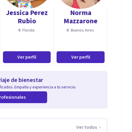
Jessica Perez
Norma
ga centro y Benalmádena.
Rubio
Mazzarone
tima, Preocupaciones y Ansiedad.
Florida
Buenos Aires
Ver perfil
Ver perfil
iaje de bienestar
icados. Empatía y experiencia a tu servicio.
rofesionales
Ver todos