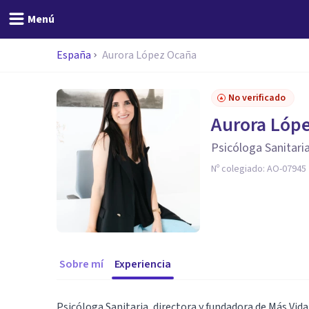
Menú
España
Aurora López Ocaña
No verificado
Aurora Lóp
Psicóloga Sanitari
Nº colegiado:
AO-07945
Sobre mí
Experiencia
Psicóloga Sanitaria, directora y fundadora de Más Vi