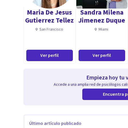
Maria De Jesus
Sandra Milena
- Coordinadora y psicóloga centros Más Vida en Mála
Gutierrez Tellez
Jimenez Duque
- Docente talleres en diversos centros sobre: Autoes
San Francisco
Miami
- Experiencia profesional en el área clínica y sanitaria.
Aptitudes
Ver perfil
Ver perfil
Especialista en:
- Trastornos de ansiedad
- Problemas de autoestima
Empieza hoy tu v
-Dependencia emocional
Accede a una amplia red de psicólogos calif
- Trastornos sexuales y de pareja
Encuentra p
- Psicología clínica
- Intervención psicológica
Último artículo publicado
Enfermedades tratadas: