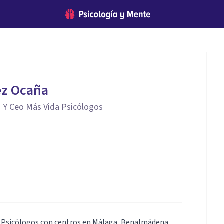
ez Ocaña
a Y Ceo Más Vida Psicólogos
da Psicólogos con centros en Málaga, Benalmádena,