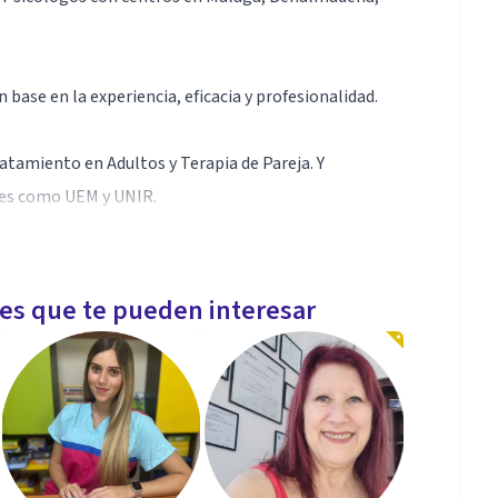
base en la experiencia, eficacia y profesionalidad.
atamiento en Adultos y Terapia de Pareja. Y
ades como UEM y UNIR.
tual e integrativo en la mejora de las vidas de
nuestro equipo Más Vida Psicólogos.
les que te pueden interesar
Psicológica en Problemas de Pareja
idad.