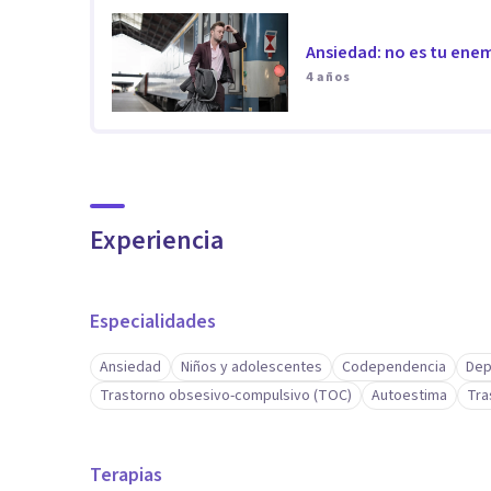
- Duelo
Ansiedad: no es tu enem
- Estrés
4 años
- Agorafobia
- Problemas de relación
- Ataques de pánico
- Adicciones
- Apatía sexual
Experiencia
- Trastornos de ansiedad
- Trastornos de conducta
Especialidades
- Trastorno bipolar afectivo
- Crisis de pareja
Ansiedad
Niños y adolescentes
Codependencia
Dep
- Depresión
Trastorno obsesivo-compulsivo (TOC)
Autoestima
Tra
- Insomnio crónico
Terapias