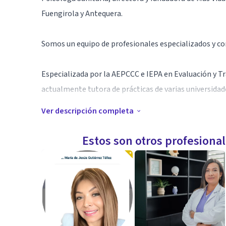
Fuengirola y Antequera.
Somos un equipo de profesionales especializados y con 
Especializada por la AEPCCC e IEPA en Evaluación y Tr
actualmente tutora de prácticas de varias universid
Ver descripción completa
Trabajamos cada día desde un enfoque cognitivo conduc
muchos pacientes que cada día se ponen en manos de 
Estos son otros profesiona
Especialidad
- Máster Sanitario de práctica Clínica (AEPCCC)
-Experto Universitario en Evaluación e Intervención 
- Psicóloga Sanitaria avalada por la Delegación de San
-Curso terapeuta de parejas (IEPA)