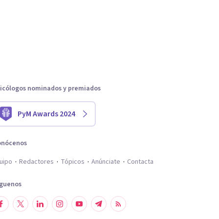
icólogos nominados y premiados
PyM Awards 2024
onócenos
uipo
Redactores
Tópicos
Anúnciate
Contacta
íguenos