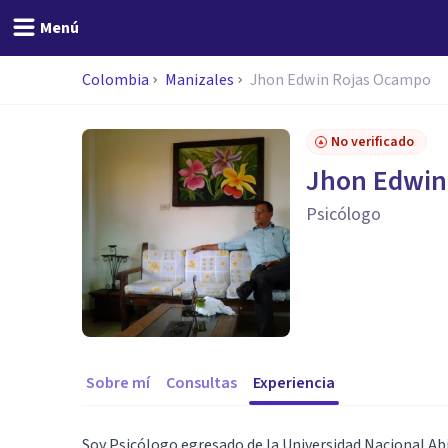
Menú
Colombia
Manizales
Jhon Edwin Rojas Ocampo
No verificado
Jhon Edwin
Psicólogo
Sobre mí
Consultas
Experiencia
Soy Psicólogo egresado de la Universidad Nacional Abi