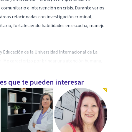
omunitario e intervención en crisis. Durante varios
 áreas relacionadas con investigación criminal,
itario, fortaleciendo habilidades en escucha, manejo
 Educación de la Universidad Internacional de La
n. Me caracterizo por brindar una atención humana,
e cada persona.
les que te pueden interesar
sión, manejo emocional, autoestima, duelo, estrés,
añamiento psicosocial. Además, cuento con
al dentro del modelo de Atención Primaria en Salud