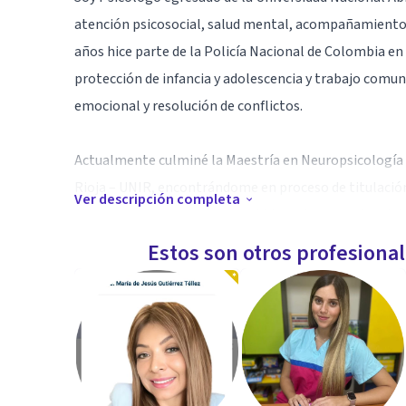
atención psicosocial, salud mental, acompañamiento c
años hice parte de la Policía Nacional de Colombia en
protección de infancia y adolescencia y trabajo comun
emocional y resolución de conflictos.
Actualmente culminé la Maestría en Neuropsicología y
Rioja – UNIR, encontrándome en proceso de titulació
Ver descripción completa
ética, cercana y enfocada en el bienestar emocional d
Estos son otros profesiona
Especialidad
Trabajo en procesos relacionados con ansiedad, depre
crisis emocionales, orientación psicológica y acomp
experiencia en promoción y prevención en salud ment
(APS).