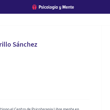
illo Sánchez
a
stiono el Centro de Psicoterapia Libre mente en