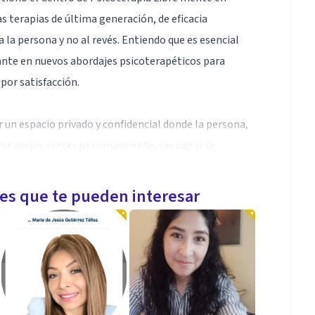
s terapias de última generación, de eficacia
la persona y no al revés. Entiendo que es esencial
ante en nuevos abordajes psicoterapéticos para
 por satisfacción.
r un espacio privado y confidencial donde la persona,
se mejor, crecer personalmente, ser capaz de
 decisiones y llevar las riendas de su vida libremente.
o entre paciente y terapeuta basado en el respeto y en
les que te pueden interesar
ientas durante el proceso de la terapia.
tadas a las características y circunstancias