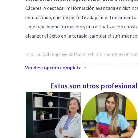
Cáceres. A destacar mi formación avanzada en distinta
demostrada, que me permite adaptar el tratamiento a 
tener una buena formación y una actualización const
alcanzar el éxito en la terapia: cambiar el sufrimiento
El principal objetivo del Centro Libre mente es ofrece
acompañada y guiada por su terapeuta pueda: conocer
Ver descripción completa
afrontar sus miedos e inseguridades, tomar sus propias
El cambio se consigue a través del vínculo terapéutic
Estos son otros profesiona
la confianza mutua, y con la ayuda de distintas herram
Se ofrecen terapias individuales, personalizadas y adap
personales del paciente.