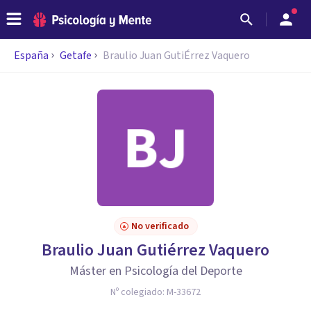
España
Getafe
Braulio Juan GutiÉrrez Vaquero
No verificado
Braulio Juan Gutiérrez Vaquero
Máster en Psicología del Deporte
Nº colegiado:
M-33672