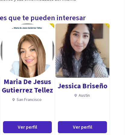
les que te pueden interesar
Maria De Jesus
Jessica Briseño
Gutierrez Tellez
Austin
San Francisco
Ver perfil
Ver perfil