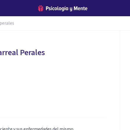
 perales
arreal Perales
aciente y sus enfermedades del mismo