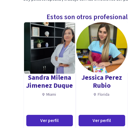
Estos son otros profesiona
Sandra Milena
Jessica Perez
Jimenez Duque
Rubio
Miami
Florida
Ver perfil
Ver perfil