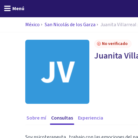
Menú
México
San Nicolás de los Garza
Juanita Villarreal
No verificado
Juanita Vill
Sobre mí
Consultas
Experiencia
Soy psicoterapeuta , trabajo con las emociones del p