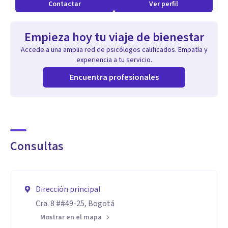
Contactar
Ver perfil
Aptitudes
Empieza hoy tu viaje de bienestar
Acompañamiento en desarrollo y crecimiento personal.
Accede a una amplia red de psicólogos calificados. Empatía y
Acompañamiento en manejo del dolor emocional:
experiencia a tu servicio.
separaciones, duelos., pérdidas, fracasos.
Encuentra profesionales
Orientación profesional, ocupacional
Terapia de pareja
Desarrollo de la inteligencia emocional.
Consultas
Dirección principal
Cra. 8 ##49-25, Bogotá
Mostrar en el mapa