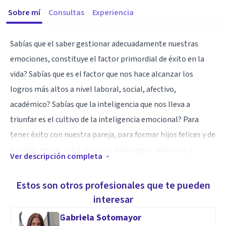
Sobre mí
Consultas
Experiencia
Sabías que el saber gestionar adecuadamente nuestras
emociones, constituye el factor primordial de éxito en la
vida? Sabías que es el factor que nos hace alcanzar los
logros más altos a nivel laboral, social, afectivo,
académico? Sabías que la inteligencia que nos lleva a
triunfar es el cultivo de la inteligencia emocional? Para
tener éxito con nuestra pareja, para formar hijos felices y de
grandes metas, para alcanzar altos logro laborales y
Ver descripción completa
académicos.
Por eso te invitamos a tomas sesiones de desarrollo
Estos son otros profesionales que te pueden
personal que te permitan identificar tus posibilidades
interesar
personales de mejor manejo de tu inteligencia emocional, a
Gabriela Sotomayor
fin de alcanzar las grandes metas y ´logros que siempre has