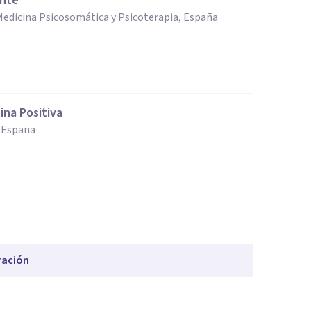
ente
edicina Psicosomática y Psicoterapia, España
ina Positiva
, España
ración