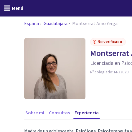
Menú
España
Guadalajara
Montserrat Amo Yerga
No verificado
Montserrat
Licenciada en Psic
Nº colegiado:
M-33029
Sobre mí
Consultas
Experiencia
Madre de un adolescente, Psicóloga, Psicoterapeuta 