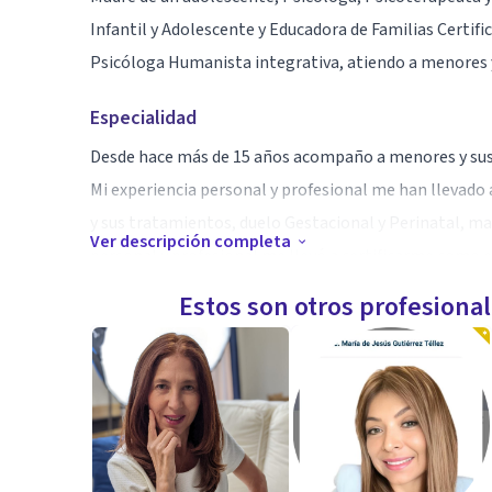
Infantil y Adolescente y Educadora de Familias Certific
Psicóloga Humanista integrativa, atiendo a menores y
Especialidad
Desde hace más de 15 años acompaño a menores y sus 
Mi experiencia personal y profesional me han llevado a
y sus tratamientos, duelo Gestacional y Perinatal, m
Ver descripción completa
personal y profesional me llevó a certificarme como e
Estos son otros profesiona
Aptitudes
Estoy en continua formación para acompañar tanto a ad
añadí a mi formación la Terapia EMDR y Mindfulness, y
humano, en su resiliencia y en restablecer su equilibrio
acompañamiento adecuado como guía para su crecimi