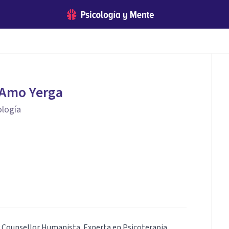
 Amo Yerga
ología
y Counsellor Humanista. Experta en Psicoterapia