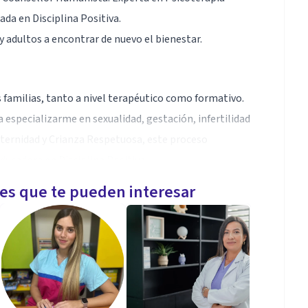
ada en Disciplina Positiva.
 adultos a encontrar de nuevo el bienestar.
familias, tanto a nivel terapéutico como formativo.
 especializarme en sexualidad, gestación, infertilidad
aternidad y Crianza Respetuosa, este proceso
ducadora en Disciplina Positiva.
les que te pueden interesar
ultos/as como a familias y sus hijos/as, por ello,
a que creo en la capacidad de sanación del ser
 y bienestar a través del vínculo terapéutico y el
ento personal.