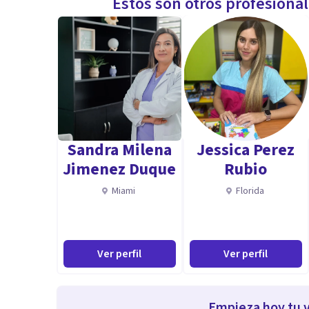
Estos son otros profesiona
Sandra Milena
Jessica Perez
Jimenez Duque
Rubio
Miami
Florida
Ver perfil
Ver perfil
Empieza hoy tu v