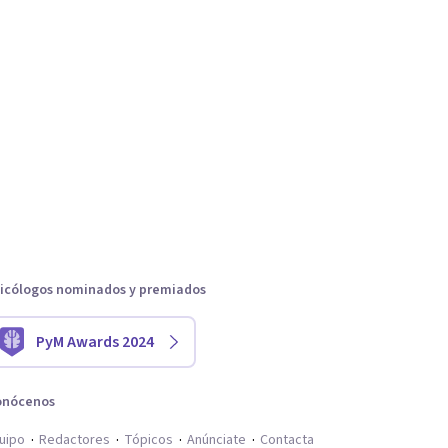
icólogos nominados y premiados
PyM Awards 2024
onócenos
uipo
Redactores
Tópicos
Anúnciate
Contacta