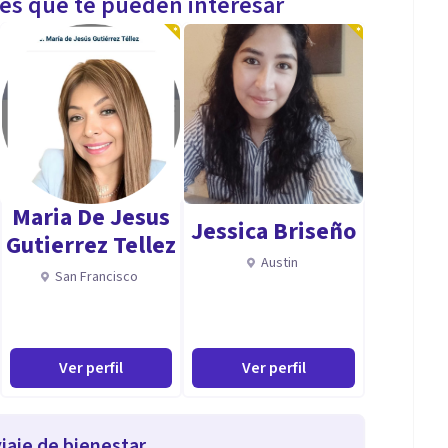
les que te pueden interesar
Maria De Jesus
Jessica Briseño
Gutierrez Tellez
Austin
San Francisco
Ver perfil
Ver perfil
iaje de bienestar