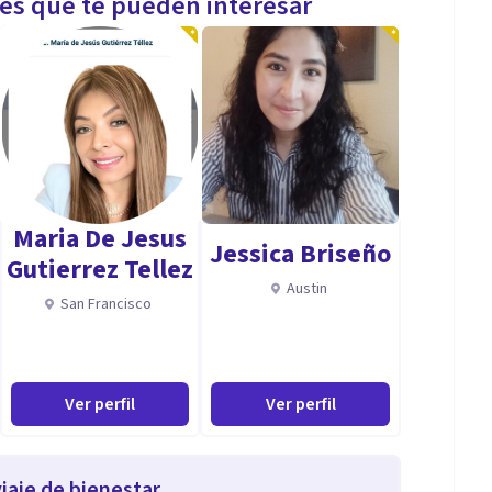
les que te pueden interesar
Maria De Jesus
Jessica Briseño
Gutierrez Tellez
Austin
San Francisco
Ver perfil
Ver perfil
iaje de bienestar