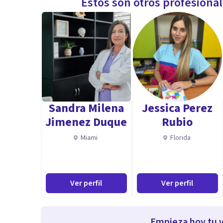
Estos son otros profesiona
Sandra Milena
Jessica Perez
Jimenez Duque
Rubio
Miami
Florida
Ver perfil
Ver perfil
Empieza hoy tu v