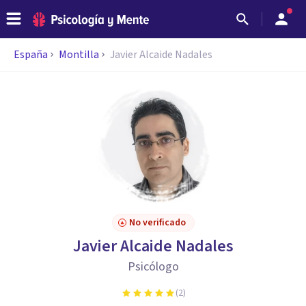
España
Montilla
Javier Alcaide Nadales
No verificado
Javier Alcaide Nadales
Psicólogo
(
2
)