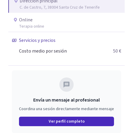
lo primero es dar el primer paso. El centro juvenal es
Dirección principal
C. de Castro, 7, 38004 Santa Cruz de Tenerife
personal, íntimo, cercano. Las herramientas que trabajo
son crecimiento personal y espiritual. EL CENTRO
Online
JUVENAL es especial porque se trata de que el paciente se
Terapia online
sienta cómodo y que la terapia te haga crecer como
persona, a parte de solucionar su problemática. Se puede
Servicios y precios
realizar el pago por BIZUM, si el cliente lo desea.
Costo medio por sesión
50 €
También se puede realizar el pago por medio de
datáfono. Por transferencia bancaria.
Envía un mensaje al profesional
Coordina una sesión directamente mediante mensaje
Ver perfil completo