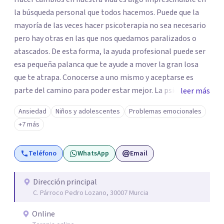
la búsqueda personal que todos hacemos. Puede que la
mayoría de las veces hacer psicoterapia no sea necesario
pero hay otras en las que nos quedamos paralizados o
atascados. De esta forma, la ayuda profesional puede ser
esa pequeña palanca que te ayude a mover la gran losa
que te atrapa. Conocerse a uno mismo y aceptarse es
parte del camino para poder estar mejor. La psicoterapia
leer más
es una forma de colaboración en donde diálogo, además
Ansiedad
Niños y adolescentes
Problemas emocionales
de la confianza y el apoyo, es el camino para poder
+7 más
identificar qué es lo que sucede, qué sentido tiene y cuales
son los pasos para el cambio. Además, creo que los
Teléfono
WhatsApp
Email
verdaderos cambios tienen que partir de uno mismo y mi
idea es poder acompañarte para que puedas tomar
aquellas decisiones en tu vida que te puedan llevar a estar
Dirección principal
C. Párroco Pedro Lozano, 30007 Murcia
mejor con lo que piensas y con lo que haces.
Online