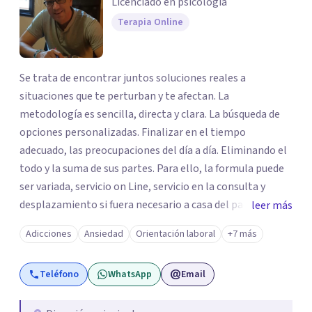
Licenciado en psicologia
Terapia Online
Se trata de encontrar juntos soluciones reales a
situaciones que te perturban y te afectan. La
metodología es sencilla, directa y clara. La búsqueda de
opciones personalizadas. Finalizar en el tiempo
adecuado, las preocupaciones del día a día. Eliminando el
todo y la suma de sus partes. Para ello, la formula puede
ser variada, servicio on Line, servicio en la consulta y
desplazamiento si fuera necesario a casa del paciente.
leer más
Todos los caminos para una sola solucionar, erradicar en
Adicciones
Ansiedad
Orientación laboral
+7 más
el menor tiempo posible el estado de sufrimiento que
puedas estar padeciendo en este momento. Solo debes
Teléfono
WhatsApp
Email
decidir y actuar para cambiar el ritmo de tu vida. Ese es el
momento más importante, porque para llegar a la meta,