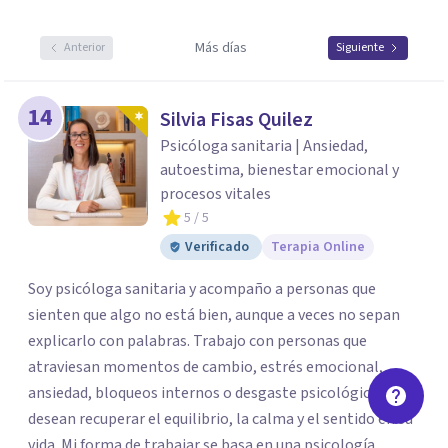
Más días
Anterior
Siguiente
14
Silvia Fisas Quilez
Psicóloga sanitaria | Ansiedad,
autoestima, bienestar emocional y
procesos vitales
5
/ 5
Verificado
Terapia Online
Soy psicóloga sanitaria y acompaño a personas que
sienten que algo no está bien, aunque a veces no sepan
explicarlo con palabras. Trabajo con personas que
atraviesan momentos de cambio, estrés emocional,
ansiedad, bloqueos internos o desgaste psicológico, y que
desean recuperar el equilibrio, la calma y el sentido en su
vida. Mi forma de trabajar se basa en una psicología