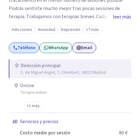
tratamiento en el menor número de sesiones posible.
Podrás sentirte mucho mejor tras pocas sesiones de
terapia. Trabajamos con terapias breves. Cada sesión de
leer más
terapia te resultará de utilidad y te ayudará a conseguir
Adicciones
Ansiedad
Depresión
+7 más
tus objetivos. Entre nuestras especialidades destaca la
terapia de pareja y sexual, así como el tratamiento de
Teléfono
WhatsApp
Email
problemas emocionales, obsesiones, ansiedad , estrés,
duelos, insomnio y depresión, entre otros. Contamos
además con un servicio de hipnosis regresiva para el
Dirección principal
C. de Miguel Ángel, 7, Chamberí, 28010 Madrid
trabajo de "Terapia del Alma".
Online
Terapia online
+1 más
Servicios y precios
Costo medio por sesión
80 €