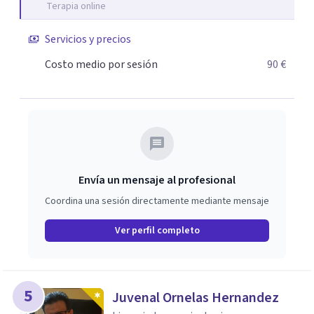
Terapia online
siempre he estado en constante aprendizaje y
crecimiento. He complementado mi formación con un
Servicios y precios
Máster en Terapia Cognitivo-Conductual y otro en
Psicodrama, profundizando en la mente humana y las
Costo medio por sesión
90 €
dinámicas que guían nuestras relaciones. Mi objetivo es
ofrecerte un espacio de confianza donde podamos
trabajar en mejorar tu bienestar emocional y tus
relaciones. Estoy aquí para acompañarte en ese proceso.
Envía un mensaje al profesional
Coordina una sesión directamente mediante mensaje
Ver perfil completo
5
Juvenal Ornelas Hernandez