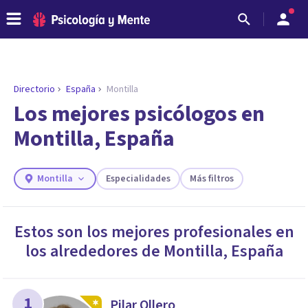
Directorio
España
Montilla
ENCONTRAR MI TERAPEUTA
¿Necesitas ayuda para encontrar el
Los mejores psicólogos en
psicólogo adecuado?
Montilla, España
Responde a unas breves preguntas y te ofreceremos
los profesionales que más se ajustan a tus
necesidades.
Montilla
Especialidades
Más filtros
Responder cuestionario
Estos son los mejores profesionales en
los alrededores de
Montilla
,
España
1
Pilar Ollero