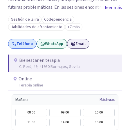
futuras problemáticas. En las sesiones encontrarás un
leer más
lugar donde abrirte y expresarte sin juicios, donde
Gestión de la ira
Codependencia
explorar tus emociones, conocerte, solucionar tus
Habilidades de afrontamiento
+7 más
heridas y trabajar en tu crecimiento. personal
Teléfono
WhatsApp
Email
Bienestar en terapia
C. Perú, 49, 41930 Bormujos, Sevilla
Online
Terapia online
Mañana
Más horas
08:00
09:00
10:00
11:00
14:00
15:00