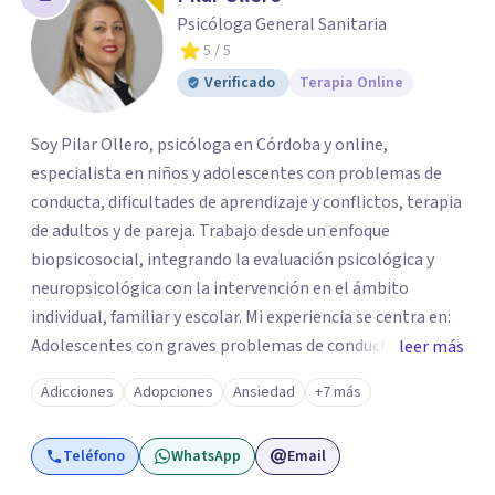
Psicóloga General Sanitaria
5
/ 5
Verificado
Terapia Online
Soy Pilar Ollero, psicóloga en Córdoba y online,
especialista en niños y adolescentes con problemas de
conducta, dificultades de aprendizaje y conflictos, terapia
de adultos y de pareja. Trabajo desde un enfoque
biopsicosocial, integrando la evaluación psicológica y
neuropsicológica con la intervención en el ámbito
individual, familiar y escolar. Mi experiencia se centra en:
Adolescentes con graves problemas de conducta y
leer más
rebeldía. TDAH, dificultades de aprendizaje y control de
Adicciones
Adopciones
Ansiedad
+7 más
impulsos. Intervención con familias y terapia de pareja
para mejorar la convivencia. Intervención de conductas de
Teléfono
WhatsApp
Email
riesgo y asesoramiento a padres y familias. Aplico
técnicas de terapia cognitivo-conductual (TCC), ACT