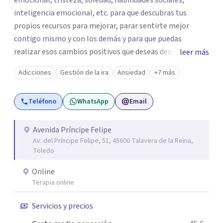
emocional, tristeza, soledad, habilidades sociales,
inteligencia emocional, etc. para que descubras tus
propios recursos para mejorar, parar sentirte mejor
contigo mismo y con los demás y para que puedas
realizar esos cambios positivos que deseas desde hace
leer más
tiempo pero que no sabes cómo llevarlos a cabo. La
Adicciones
Gestión de la ira
Ansiedad
+7 más
primera visita informativa será al 50% y servirá para
conocernos, poder evaluar juntos tus dificultades y hablar
Teléfono
WhatsApp
Email
de un plan de ayuda. Con los datos que me ofrezcas, te
ayudaré a solventar tus dudas, a explicarte en qué
consistirá el tratamiento y te plantearé qué
Avenida Príncipe Felipe
Av. del Príncipe Felipe, 51, 45600 Talavera de la Reina,
herramientas usaremos para resolver las situaciones que
Toledo
te preocupan. Aplico una psicología integradora que
reúne los elementos que puedan ayudar de una manera
Online
más rápida y eficaz a cada paciente. Dado que cuando uno
Terapia online
lo está pasando mal desea recuperarse cuanto antes,
Servicios y precios
siempre procuro que los tratamientos tengan la menor
duración posible, con el consiguiente ahorro de tiempo y