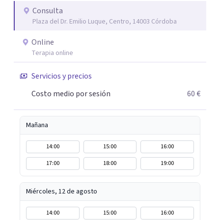
(Terapia de Aceptación y Compromiso), análisis de
Consulta
Plaza del Dr. Emilio Luque, Centro, 14003 Córdoba
conducta, terapia sistémica y mindfulness, además de
recursos específicos Mi compromiso es ofrecer una
Online
atención profesional, cercana y práctica, que ayude a
Terapia online
adolescentes y familias a recuperar el equilibrio
emocional y fortalecer sus elaciones
Servicios y precios
Costo medio por sesión
60 €
Mañana
14:00
15:00
16:00
17:00
18:00
19:00
Miércoles, 12 de agosto
14:00
15:00
16:00