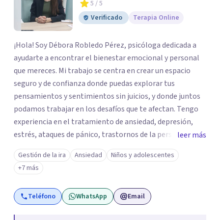
5
/ 5
Verificado
Terapia Online
¡Hola! Soy Débora Robledo Pérez, psicóloga dedicada a
ayudarte a encontrar el bienestar emocional y personal
que mereces. Mi trabajo se centra en crear un espacio
seguro y de confianza donde puedas explorar tus
pensamientos y sentimientos sin juicios, y donde juntos
podamos trabajar en los desafíos que te afectan. Tengo
experiencia en el tratamiento de ansiedad, depresión,
estrés, ataques de pánico, trastornos de la personalidad y
leer más
el trastorno obsesivo-compulsivo (TOC). Mi enfoque
Gestión de la ira
Ansiedad
Niños y adolescentes
terapéutico se adapta a tus necesidades específicas,
+7 más
utilizando herramientas y técnicas que te ayuden a
comprender y transformar aquello que te preocupa. Creo
Teléfono
WhatsApp
Email
firmemente que el bienestar emocional es un derecho y,
con el acompañamiento adecuado, puedes recuperar el