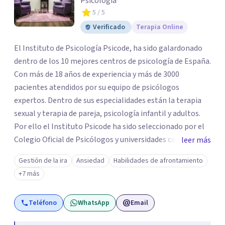
Psicología
5
/ 5
Verificado
Terapia Online
El Instituto de Psicología Psicode, ha sido galardonado
dentro de los 10 mejores centros de psicología de España.
Con más de 18 años de experiencia y más de 3000
pacientes atendidos por su equipo de psicólogos
expertos. Dentro de sus especialidades están la terapia
sexual y terapia de pareja, psicología infantil y adultos.
Por ello el Instituto Psicode ha sido seleccionado por el
Colegio Oficial de Psicólogos y universidades como la
leer más
UNIR, Europea y la U. Nebrija para que colabore en la
Gestión de la ira
Ansiedad
Habilidades de afrontamiento
formación de psicólogos de máster y psicólogos
+7 más
colegiados. Están en continuo crecimiento. Actualmente
tiene sede en Madrid y Alicante.
Teléfono
WhatsApp
Email