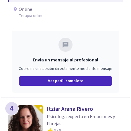
acompañamiento psicológico infantil. El enfoque es
Online
respetuoso, humano y orientado a generar un espacio de
Terapia online
confianza desde el primer contacto. El centro ofrece una
primera orientación gratuita para ayudar a dar el primer
paso y valorar el tipo de acompañamiento más adecuado
en cada caso.
Envía un mensaje al profesional
Coordina una sesión directamente mediante mensaje
Ver perfil completo
4
Itziar Arana Rivero
Psicóloga experta en Emociones y
Parejas
5
/ 5