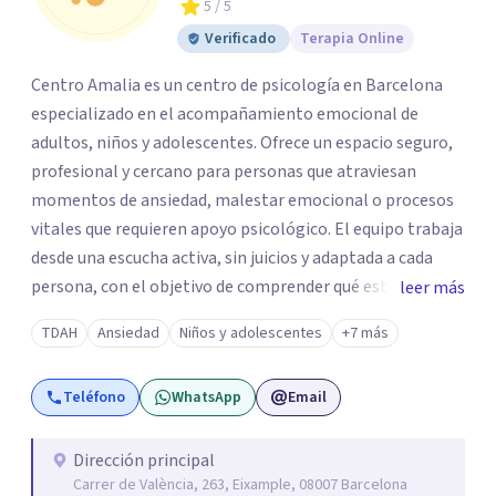
5
/ 5
Verificado
Terapia Online
Centro Amalia es un centro de psicología en Barcelona
especializado en el acompañamiento emocional de
adultos, niños y adolescentes. Ofrece un espacio seguro,
profesional y cercano para personas que atraviesan
momentos de ansiedad, malestar emocional o procesos
vitales que requieren apoyo psicológico. El equipo trabaja
desde una escucha activa, sin juicios y adaptada a cada
persona, con el objetivo de comprender qué está
leer más
ocurriendo y facilitar herramientas para avanzar con
TDAH
Ansiedad
Niños y adolescentes
+7 más
mayor equilibrio y bienestar. La intervención se realiza en
un entorno confidencial y tranquilo, cuidando el ritmo y
Teléfono
WhatsApp
Email
las necesidades de cada proceso terapéutico. En Centro
Amalia atienden dificultades como la ansiedad, el duelo,
el trauma, la depresión y otros retos emocionales, así
Dirección principal
Carrer de València, 263, Eixample, 08007 Barcelona
como procesos de crecimiento personal y