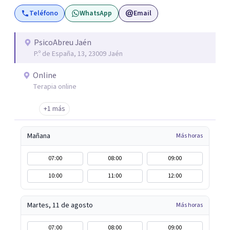
importancia de trabajar no solo el síntoma que trae a la
Teléfono
WhatsApp
Email
persona a consulta sino tratar la raíz del problema para
que el problema psicológico de la persona no vuelva a
repetirse en el futuro.
PsicoAbreu Jaén
P.º de España, 13, 23009 Jaén
Online
Terapia online
+1 más
Mañana
Más horas
07:00
08:00
09:00
10:00
11:00
12:00
Martes, 11 de agosto
Más horas
07:00
08:00
09:00