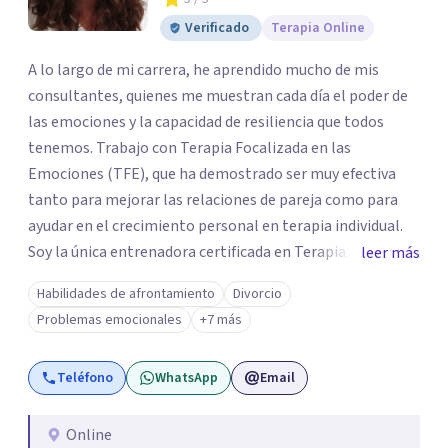
Verificado
Terapia Online
A lo largo de mi carrera, he aprendido mucho de mis
consultantes, quienes me muestran cada día el poder de
las emociones y la capacidad de resiliencia que todos
tenemos. Trabajo con Terapia Focalizada en las
Emociones (TFE), que ha demostrado ser muy efectiva
tanto para mejorar las relaciones de pareja como para
ayudar en el crecimiento personal en terapia individual.
Soy la única entrenadora certificada en Terapia
leer más
Focalizada en las Emociones (TFE) en España, además de
Habilidades de afrontamiento
Divorcio
supervisora y terapeuta certificada. La TFE ha
Problemas emocionales
+7 más
demostrado una mejora significativa en las relaciones,
con un 70-75% de éxito y felicidad duradera. Este enfoque
Teléfono
WhatsApp
Email
también transforma la vida en terapia individual,
ofreciendo nuevas herramientas para el bienestar
emocional. Desde que me gradué en Psicología en 2002,
Online