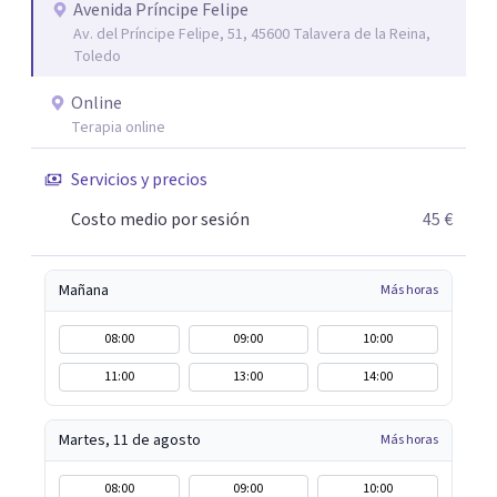
control sobre tu vida y tus emociones. Mi misión es que te
Avenida Príncipe Felipe
Av. del Príncipe Felipe, 51, 45600 Talavera de la Reina,
sientas escuchado/a, comprendido/a y empoderado/a
Toledo
para enfrentar tus problemas y lograr un cambio positivo
y duradero. Si estás listo/a para comenzar este viaje hacia
Online
una mejor versión de ti mismo/a, estaré encantada de
Terapia online
acompañarte. Aquí estoy para escucharte y ayudarte a
Servicios y precios
descubrir tu propio camino hacia el bienestar.
Costo medio por sesión
45 €
Mañana
Más horas
08:00
09:00
10:00
11:00
13:00
14:00
Martes, 11 de agosto
Más horas
08:00
09:00
10:00