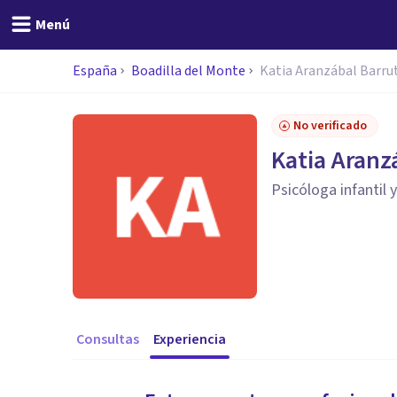
Menú
España
Boadilla del Monte
Katia Aranzábal Barru
No verificado
Katia Aranz
Psicóloga infantil y
Consultas
Experiencia