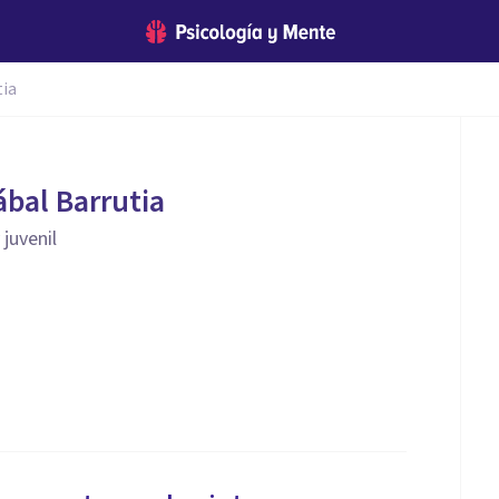
tia
ábal Barrutia
 juvenil