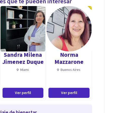
les que te pueden interesar
Sandra Milena
Norma
Jimenez Duque
Mazzarone
Miami
Buenos Aires
Ver perfil
Ver perfil
iaje de bienestar