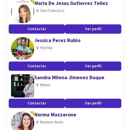
Maria De Jesus Gutierrez Tellez
San Francisco
Aptitudes
Especialización en Psicotrauma e Intervención Psicológica
Contactar
Ver perfil
en Situaciones Críticas Individuales y Grupales", en SAPsi,
Jessica Perez Rubio
Sociedad Argentina de Psicotrauma. Formación en E.M.D.R.
Florida
Formación específica en intervenciones en emergencia y
desastres desde la Psicología de la Emergencia.
Contactar
Ver perfil
Sandra Milena Jimenez Duque
Fortalecimiento de Dispositivos de Asistencia a varones que
Miami
ejercen violencia.
Contactar
Ver perfil
Norma Mazzarone
Buenos Aires