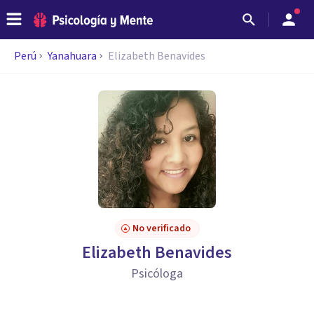
Perú
Yanahuara
Elizabeth Benavides
No verificado
Elizabeth Benavides
Psicóloga