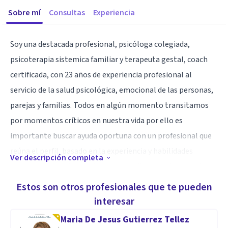
Sobre mí
Consultas
Experiencia
Soy una destacada profesional, psicóloga colegiada,
psicoterapia sistemica familiar y terapeuta gestal, coach
certificada, con 23 años de experiencia profesional al
servicio de la salud psicológica, emocional de las personas,
parejas y familias. Todos en algún momento transitamos
por momentos críticos en nuestra vida por ello es
importante buscar ayuda oportuna con un profesional que
reúna el perfil, basado en la experiencia y habilidades
Ver descripción completa
personales y profesionales que permita una intervención
rápida y oportuna que le permita al paciente devolverle su
Estos son otros profesionales que te pueden
equilibrio.
interesar
Maria De Jesus Gutierrez Tellez
Especialidad