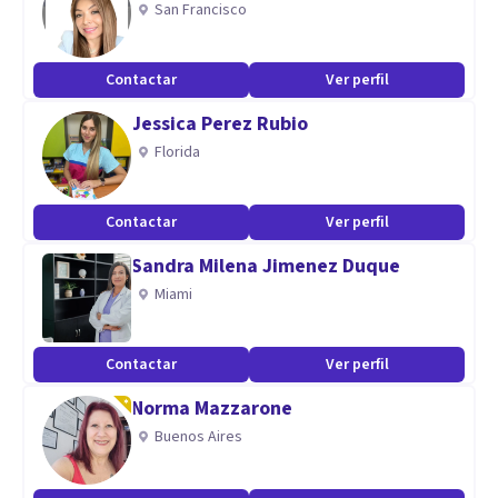
San Francisco
Soy una persona acogedora, empática, vasta experiencia
profesional y sabiduría.
Contactar
Ver perfil
Aptitudes
Jessica Perez Rubio
Florida
Psico terapeuta especializada en trastornos emocionales y
comportamentales, trastornos del estado de ánimo y del
pensamiento, traumas, dependencias, trastorno del
Contactar
Ver perfil
comportamiento alimentario, toca, síndrome ansioso
Sandra Milena Jimenez Duque
depresivo.
Miami
Psicoterapia individual, pareja y familia.
Contactar
Ver perfil
Norma Mazzarone
Buenos Aires