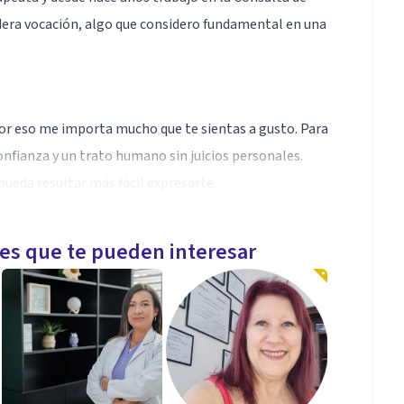
adera vocación, algo que considero fundamental en una
, por eso me importa mucho que te sientas a gusto. Para
nfianza y un trato humano sin juicios personales.
ueda resultar más fácil expresarte.
les que te pueden interesar
 con niños, adolescentes y adultos.