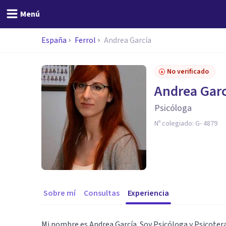
Menú
España
Ferrol
Andrea García
No verificado
Andrea Garc
Psicóloga
Nº colegiado:
G- 4879
Sobre mí
Consultas
Experiencia
Mi nombre es Andrea García. Soy Psicóloga y Psicoter