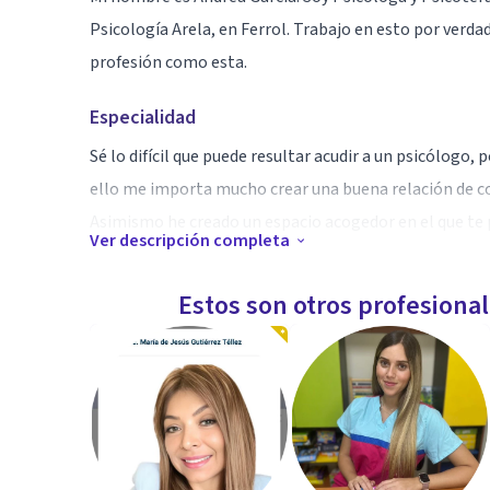
Psicología Arela, en Ferrol. Trabajo en esto por verd
profesión como esta.
Especialidad
Sé lo difícil que puede resultar acudir a un psicólogo
ello me importa mucho crear una buena relación de co
Asimismo he creado un espacio acogedor en el que te p
Ver descripción completa
Aptitudes
Estos son otros profesiona
Ofrezco terapia individual y terapia de pareja. Trabajo