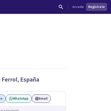
Accede
Regístrate
dades.
e
Ferrol
,
España
no
WhatsApp
Email
ón principal