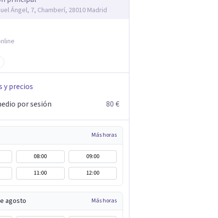
guel Ángel, 7, Chamberí, 28010 Madrid
nline
s y precios
edio por sesión
80 €
Más horas
08:00
09:00
11:00
12:00
de agosto
Más horas