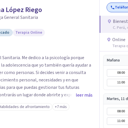
Teléfo
a López Riego
a General Sanitaria
Bienest
C. Perú, 
icado
Terapia Online
Online
Terapia o
 Sanitaria. Me dedico a la psicología porque
Mañana
 la adolescencia que yo también quería ayudar a
er como personas. Si decides venir a consulta
08:00
cimiento personal, necesidades y en que
11:00
ias para que puedas gestionar tus futuras
ntrarás un lugar donde abrirte y expresarte sin
leer más
Martes, 11 
es, conocerte, solucionar tus heridas y trabajar
Habilidades de afrontamiento
+7 más
08:00
11:00