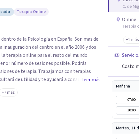
C. de Mi
icado
Terapia Online
Online
Terapia o
e dentro de la Psicología en España. Son mas de
+1 más
a inauguración del centro en el año 2006 y dos
 la terapia online para el resto del mundo.
Servicio
enor número de sesiones posible. Podrás
Costo m
siones de terapia. Trabajamos con terapias
sultará de utilidad y te ayudará a conseguir tus
leer más
Mañana
ades destaca la terapia de pareja y sexual, así
+7 más
emocionales, obsesiones, ansiedad , estrés,
07:00
un servicio de
10:00
e "Terapia del Alma".
Martes, 11 