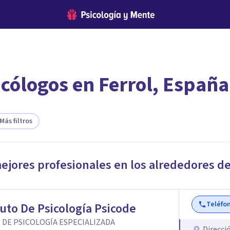
icólogos en Ferrol, España
encontrar el psicólogo adecuado?
te ofreceremos los profesionales que más se ajustan a tus necesi
Más filtros
mejores profesionales en los alrededores d
Teléfo
tuto De Psicología Psicode
 DE PSICOLOGÍA ESPECIALIZADA
Direcci