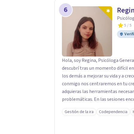
6
Regin
Psicólog
5
/ 5
Verif
Hola, soy Regina, Psicóloga General
descubrí tras un momento difícil en
los demás a mejorar su vida y a crec
conmigo nos centraremos en tu cre
adquieras las herramientas necesar
problemáticas. En las sesiones enco
juicios, donde explorar tus emocion
Gestión de la ira
Codependencia
en tu crecimiento. personal