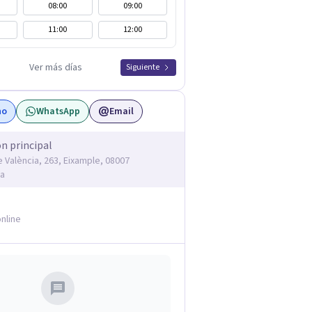
08:00
09:00
11:00
12:00
Ver más días
Siguiente
no
WhatsApp
Email
ón principal
e València, 263, Eixample, 08007
na
nline