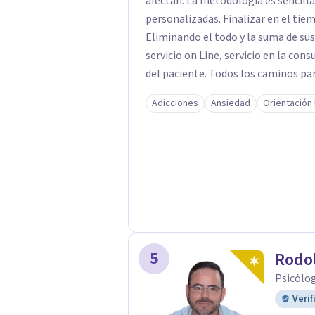
afectan. La metodología es sencilla, directa y clara. La búsqueda de opciones
personalizadas. Finalizar en el tie
Eliminando el todo y la suma de sus partes. Para ello, la formula pu
servicio on Line, servicio en la con
del paciente. Todos los caminos par
tiempo posible el estado de sufrim
Adicciones
Ansiedad
Orientación 
momento. Solo debes decidir y actuar para cambiar el ritmo de tu vida. Ese es el
momento más importante, porque pa
primer paso. El centro juvenal es personal, íntimo, cercano. Las herramientas que
trabajo son crecimiento personal y espiritual. EL CENTRO J
porque se trata de que el paciente 
como persona, a parte de solucionar su problemátic
por BIZUM, si el cliente lo desea. 
datáfono. Por transferencia bancari
5
Rodol
Psicólo
Verif