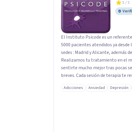
5
/ 5
Verif
El Instituto Psicode es un referent
5000 pacientes atendidos ya desde l
sedes : Madrid y Alicante, además de
Realizamos tu tratamiento en el m
sentirte mucho mejor tras pocas se
breves. Cada sesión de terapia te re
objetivos. Entre nuestras especialid
Adicciones
Ansiedad
Depresión
como el tratamiento de problemas 
duelos, insomnio y depresión, entre otros. Contamos además con 
hipnosis regresiva para el trabajo d