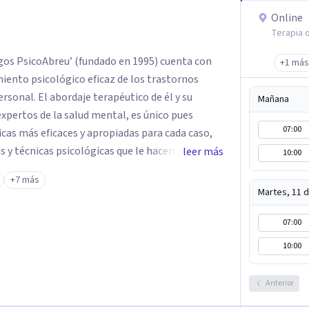
Online
Terapia o
gos PsicoAbreu’ (fundado en 1995) cuenta con
+1 más
iento psicológico eficaz de los trastornos
tico de él y su
Mañana
xpertos de la salud mental, es único pues
07:00
cas más eficaces y apropiadas para cada caso,
 y técnicas psicológicas que le hacen un equipo
leer más
10:00
 Rodolfo de Porras hace énfasis en la
+7 más
síntoma que trae a la persona a consulta sino
Martes, 11 
e el problema psicológico de la persona no
07:00
10:00
Anterior