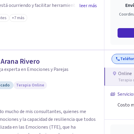
stá ocurriendo y facilitar herramientas para
Enví
leer más
estar. La intervención se realiza en un entorno
Coordin
ntes
+7 más
el ritmo y las necesidades de cada proceso
 emocionales, así como procesos de crecimiento
ico infantil. El enfoque es respetuoso,
acio de confianza desde el primer contacto. El
Teléfo
r Arana Rivero
ón gratuita para ayudar a dar el primer paso y
 más adecuado en cada caso.
ga experta en Emociones y Parejas
Online
Terapia 
icado
Terapia Online
Servicio
Costo m
dido mucho de mis consultantes, quienes me
mociones y la capacidad de resiliencia que todos
izada en las Emociones (TFE), que ha