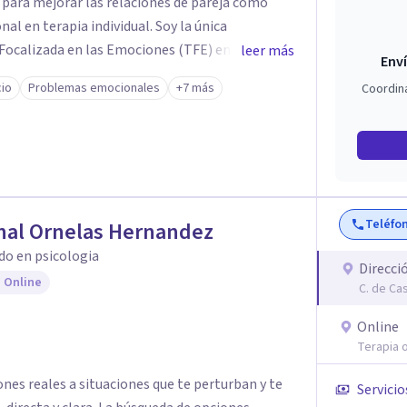
para mejorar las relaciones de pareja como
erapia individual. Soy la única
 Focalizada en las Emociones (TFE) en España,
leer más
Enví
certificada. La TFE ha demostrado una mejora
cio
Problemas emocionales
+7 más
Coordin
un 70-75% de éxito y felicidad duradera. Este
en terapia individual, ofreciendo nuevas
n Psicología en
te aprendizaje y crecimiento. He
n Máster en Terapia Cognitivo-Conductual y
 en la mente humana y las dinámicas que guían
Teléfo
nal Ornelas Hernandez
do en psicologia
nestar emocional y tus relaciones. Estoy aquí
Direcci
 Online
C. de Ca
Online
Terapia o
ones reales a situaciones que te perturban y te
Servicio