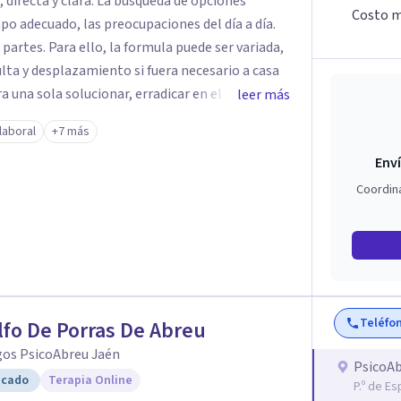
Costo m
mpo adecuado, las preocupaciones del día a día.
ede ser variada,
sulta y desplazamiento si fuera necesario a casa
a una sola solucionar, erradicar en el menor
leer más
iento que puedas estar padeciendo en este
laboral
+7 más
Enví
ra llegar a la meta, lo primero es dar el
Coordin
UVENAL es especial
se sienta cómodo y que la terapia te haga crecer
a. Se puede realizar el pago
También se puede realizar el pago por medio de
a.
Teléfo
fo De Porras De Abreu
gos PsicoAbreu Jaén
PsicoAb
icado
Terapia Online
P.º de E