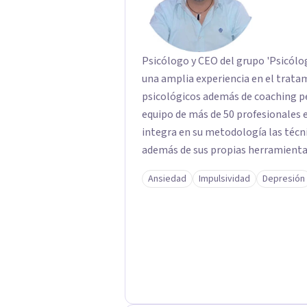
Psicólogo y CEO del grupo 'Psicólo
una amplia experiencia en el tratam
psicológicos además de coaching personal. El abordaje terapéu
equipo de más de 50 profesionales e
integra en su metodología las técni
además de sus propias herramientas
de profesionales único en su campo.
Ansiedad
Impulsividad
Depresión
importancia de trabajar no solo el 
tratar la raíz del problema para qu
vuelva a repetirse en el futuro.