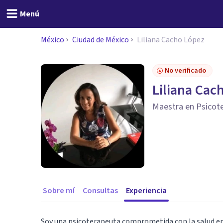
Menú
México
Ciudad de México
Liliana Cacho López
No verificado
Liliana Cac
Maestra en Psicot
Sobre mí
Consultas
Experiencia
Soy una psicoterapeuta comprometida con la salud emo