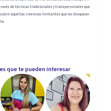
través de técnicas tradicionales y transpersonales que
scubrir aquellas creencias limitantes que les bloquean
te.
les que te pueden interesar
ta e integrando técnicas espirituales para descubrir,
e se lleve la vida de manera óptima para el
emociones, que te bloquean por medio de las
visibles a tu árbol familiar.
icación e interpretación de pruebas psicométricas