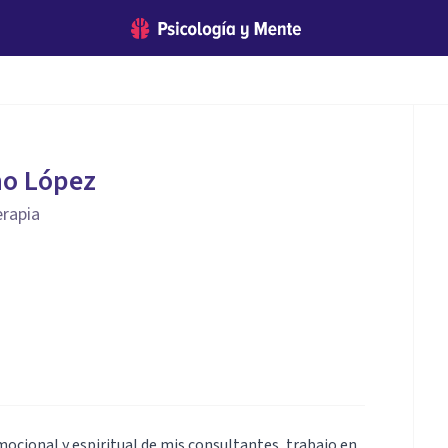
ho López
erapia
cional y espiritual de mis consultantes, trabajo en