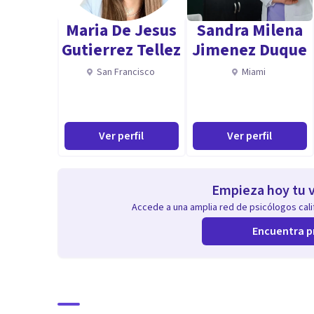
para detectar problemas de aprendizaje y/o actitudina
Maria De Jesus
Sandra Milena
Gutierrez Tellez
Jimenez Duque
San Francisco
Miami
Ver perfil
Ver perfil
Empieza hoy tu v
Accede a una amplia red de psicólogos calif
Encuentra p