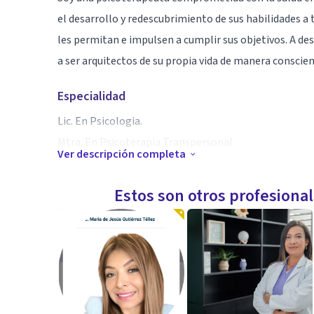
el desarrollo y redescubrimiento de sus habilidades a 
les permitan e impulsen a cumplir sus objetivos. A de
a ser arquitectos de su propia vida de manera conscien
Especialidad
Lic. En Psicologia.
Mtra. En Psicoterapia Transpersonal
Ver descripción completa
Aptitudes
Estos son otros profesiona
Cuento con 10 años experiencia dando terapia humanis
aquellas creencias de tu árbol familiar que impiden qu
consultante.
Estoy en el estudio de la biodesprogramación de las 
enfermedades para que sigan en esos lazos de lealtad in
En el caso de los niños y adolescentes cuento con apl