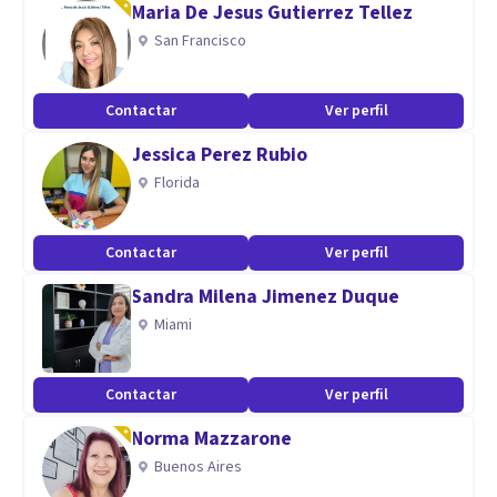
Maria De Jesus Gutierrez Tellez
Aptitudes
San Francisco
Terapia Relacional Integrativa
Terapia Cognitivo-Conductual
Contactar
Ver perfil
Análisis Transaccional
Jessica Perez Rubio
EMDR
Florida
Contactar
Ver perfil
Sandra Milena Jimenez Duque
Miami
Contactar
Ver perfil
Norma Mazzarone
Buenos Aires