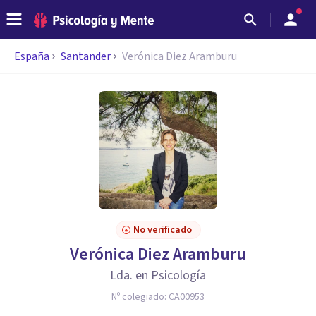
España
Santander
Verónica Diez Aramburu
No verificado
Verónica Diez Aramburu
Lda. en Psicología
Nº colegiado:
CA00953