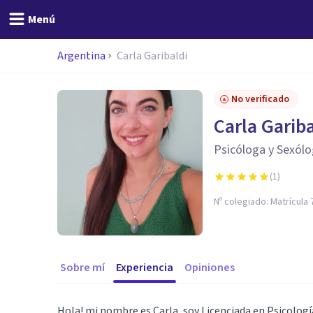
Menú
Argentina
Carla Garibaldi
No verificado
Carla Gariba
Psicóloga y Sexólo
(
1
)
Nº colegiado:
Matrícula
Sobre mí
Experiencia
Opiniones
Hola! mi nombre es Carla, soy Licenciada en Psicología