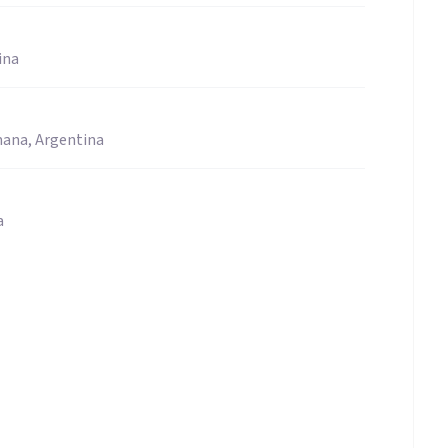
ina
mana, Argentina
a