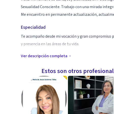
Sexualidad Consciente. Trabajo con una mirada integra
Me encuentro en permanente actualización, actualm
Especialidad
Te acompaño desde mi vocación y gran compromiso por 
y presencia en las áreas de tu vida.
Ver descripción completa
Cualquier consulta no dudes en contactarme.
Estos son otros profesiona
Saludos y gracias.
Aptitudes
Atiendo consultas individuales y vinculares. Mi objet
mediante técnicas específicas para construir herrami