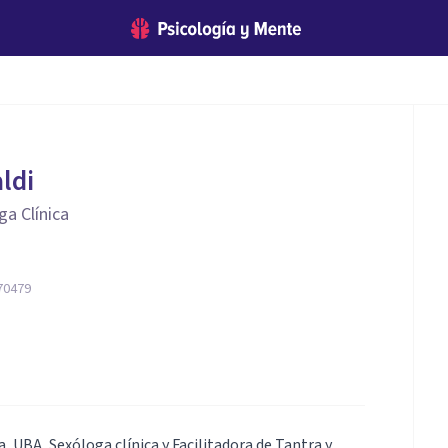
ldi
ga Clínica
 70479
, UBA, Sexóloga clínica y Facilitadora de Tantra y