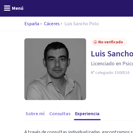
Menú
España
Cáceres
Luis Sancho Polo
No verificado
Luis Sancho
Licenciado en Psic
Nº colegiado:
EX00516
Sobre mí
Consultas
Experiencia
A través de consultas individualizadas, encontramos s