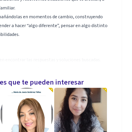
amiliar.
mpañándolas en momentos de cambio, construyendo
ender a hacer “algo diferente”, pensar en algo distinto
bilidades.
 en encontrar las respuestas y soluciones buscadas.
imo para comprender lo que busca cada persona y
mar decisiones sobre su vida.
les que te pueden interesar
icacia contrastada científicamente. Pero más que
til prestar una especial atención a cada persona y a