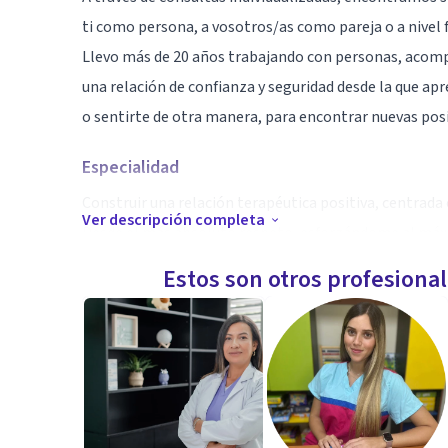
ti como persona, a vosotros/as como pareja o a nivel f
Llevo más de 20 años trabajando con personas, aco
una relación de confianza y seguridad desde la que apr
o sentirte de otra manera, para encontrar nuevas posi
Especialidad
Construir una relación terapéutica positiva, centrada
Ver descripción completa
Desde el más absoluto respeto, esforzándome al máx
fomentando su propios recursos y capacidades para to
Estos son otros profesiona
Aptitudes
Me he formado en distintos modelos de terapia, de ef
centrarme en un enfoque u otro, me ha resultado más ú
cada situación como única y diferente.